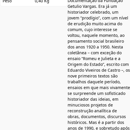
Documentação da Fundação
Peso
0,40 Kg
Getulio Vargas. Era já um
historiador celebrado, um
jovem “prodígio”, com um nível
de erudição muito acima do
comum, cujo interesse se
voltou, naquele momento, ao
pensamento social brasileiro
dos anos 1920 a 1950. Nesta
coletânea – com exceção do
ensaio “Romeu e Julieta e a
Origem do Estado”, escrito com
Eduardo Viveiros de Castro –, os
nove primeiros textos são
trabalhos daquele período,
ensaios em que mais vivamente
se surpreende um sofisticado
historiador das ideias, em
minuciosos projetos de
reconstrução analítica de
obras, documentos, discursos
históricos. Mas é a partir dos
anos de 1990, e sobretudo após