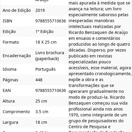
mais apurada à medida que se
avança na leitura; um livro
Ano de Edição
2019
especialmente saboroso pelas
inesperadas manobras
ISBN
9788555710636
intelectuais realizadas por
Edição
1ª Edição
Ricardo Benzaquen de Araújo
em ensaios e comentários
Formato
18 X 25 cm
produzidos ao longo de quatro
décadas. Disperso, por vezes
Livro brochura
Encadernação
publicado em revistas
(paperback)
especializadas pouco
acessíveis, esse material, agora
Idioma
Português
apresentado cronologicamente,
expõe a obra e as
Páginas
448
transformações que se
EAN
9788555710636
operaram gradualmente no
modo de produzi-la. Ricardo
Altura
25 cm
Benzaquen começou sua vida
profissional ainda nos anos
Comprimento
3.5 cm
1970, como integrante de um
grupo de pesquisadores do
Largura
18 cm
Centro de Pesquisa e