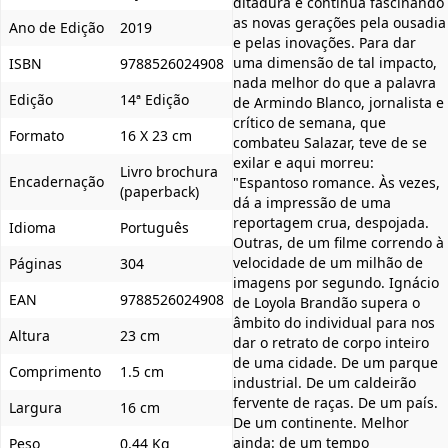
ditadura e continua fascinando
as novas gerações pela ousadia
Ano de Edição
2019
e pelas inovações. Para dar
uma dimensão de tal impacto,
ISBN
9788526024908
nada melhor do que a palavra
Edição
14ª Edição
de Armindo Blanco, jornalista e
crítico de semana, que
Formato
16 X 23 cm
combateu Salazar, teve de se
exilar e aqui morreu:
Livro brochura
Encadernação
"Espantoso romance. Às vezes,
(paperback)
dá a impressão de uma
reportagem crua, despojada.
Idioma
Português
Outras, de um filme correndo à
velocidade de um milhão de
Páginas
304
imagens por segundo. Ignácio
EAN
9788526024908
de Loyola Brandão supera o
âmbito do individual para nos
Altura
23 cm
dar o retrato de corpo inteiro
de uma cidade. De um parque
Comprimento
1.5 cm
industrial. De um caldeirão
fervente de raças. De um país.
Largura
16 cm
De um continente. Melhor
ainda: de um tempo
Peso
0,44 Kg