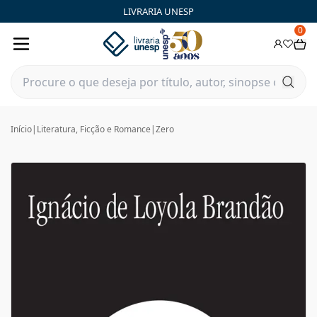
LIVRARIA UNESP
0
Início
|
Literatura, Ficção e Romance
|
Zero