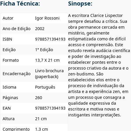
Ficha Técnica:
Sinopse:
A escritora Clarice Lispector
Autor
Igor Rossoni
sempre desafiou a crítica. Sua
obra permanece cercada em
Ano de Edição
2002
mistério, geralmente
estigmatizada como de difícil
ISBN
9788571394193
acesso e compreensão. Este
Edição
1ª Edição
estudo revela audácia científica
e poder de investigação ao
Formato
13,7 X 21 cm
estabelecer pontes entre o
processo criativo da autora e o
Livro brochura
Encadernação
zen-budismo. São
(paperback)
estabelecidos elos entre o
processo de individuação da
Idioma
Português
artista e a experiência zen, em
um processo que consagra a
Páginas
260
qualidade expressiva da
EAN
9788571394193
escritora e motiva novas e
instigantes interpretações.
Altura
21 cm
Comprimento
1.3 cm