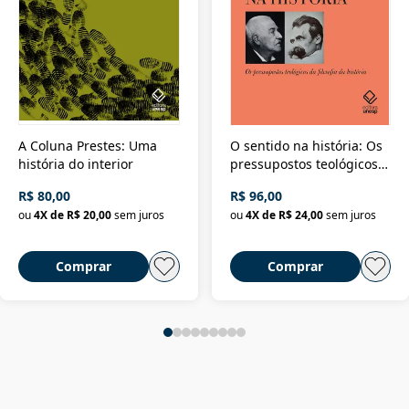
A Coluna Prestes: Uma
O sentido na história: Os
história do interior
pressupostos teológicos
da filosofia da história
R$ 80,00
R$ 96,00
ou
4
X de
R$ 20,00
sem juros
ou
4
X de
R$ 24,00
sem juros
Comprar
Comprar