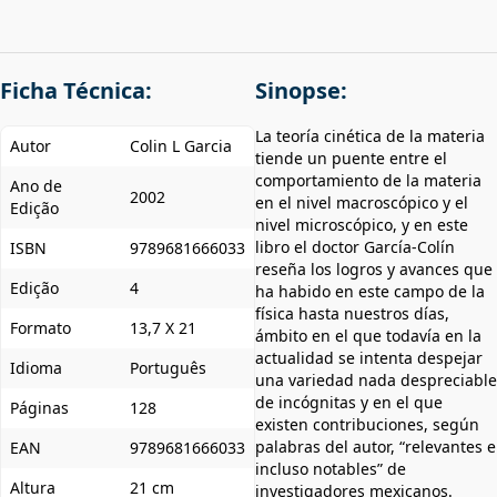
Ficha Técnica:
Sinopse:
La teoría cinética de la materia
Autor
Colin L Garcia
tiende un puente entre el
comportamiento de la materia
Ano de
2002
en el nivel macroscópico y el
Edição
nivel microscópico, y en este
libro el doctor García-Colín
ISBN
9789681666033
reseña los logros y avances que
Edição
4
ha habido en este campo de la
física hasta nuestros días,
Formato
13,7 X 21
ámbito en el que todavía en la
actualidad se intenta despejar
Idioma
Português
una variedad nada despreciable
de incógnitas y en el que
Páginas
128
existen contribuciones, según
palabras del autor, “relevantes e
EAN
9789681666033
incluso notables” de
Altura
21 cm
investigadores mexicanos.