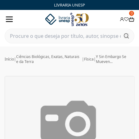
LIVRARIA UNESP
0
Ciências Biológicas, Exatas, Naturais
Y Sin Embargo Se
Início
|
|
Física
|
e da Terra
Mueven...