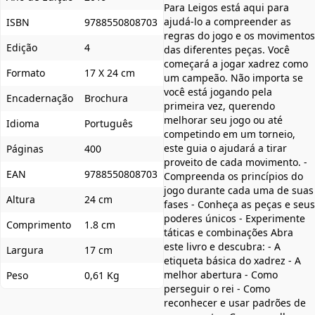
Para Leigos está aqui para
ajudá-lo a compreender as
ISBN
9788550808703
regras do jogo e os movimentos
Edição
4
das diferentes peças. Você
começará a jogar xadrez como
Formato
17 X 24 cm
um campeão. Não importa se
você está jogando pela
Encadernação
Brochura
primeira vez, querendo
melhorar seu jogo ou até
Idioma
Português
competindo em um torneio,
este guia o ajudará a tirar
Páginas
400
proveito de cada movimento. -
EAN
9788550808703
Compreenda os princípios do
jogo durante cada uma de suas
Altura
24 cm
fases - Conheça as peças e seus
poderes únicos - Experimente
Comprimento
1.8 cm
táticas e combinações Abra
este livro e descubra: - A
Largura
17 cm
etiqueta básica do xadrez - A
melhor abertura - Como
Peso
0,61 Kg
perseguir o rei - Como
reconhecer e usar padrões de