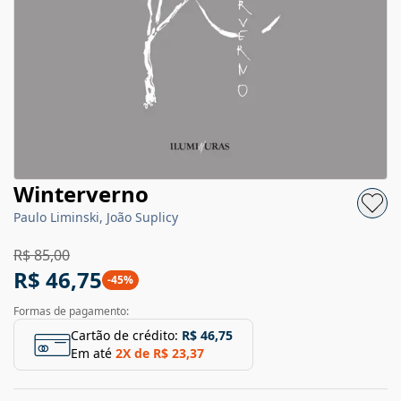
Winterverno
Paulo Liminski, João Suplicy
R$ 85,00
R$ 46,75
-
45
%
Formas de pagamento:
Cartão de crédito:
R$ 46,75
Em até
2
X de
R$ 23,37