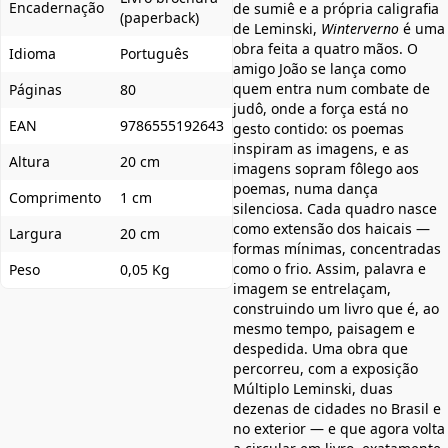
Encadernação
de sumiê e a própria caligrafia
(paperback)
de Leminski,
Winterverno
é uma
obra feita a quatro mãos. O
Idioma
Português
amigo João se lança como
quem entra num combate de
Páginas
80
judô, onde a força está no
EAN
9786555192643
gesto contido: os poemas
inspiram as imagens, e as
Altura
20 cm
imagens sopram fôlego aos
poemas, numa dança
Comprimento
1 cm
silenciosa. Cada quadro nasce
como extensão dos haicais —
Largura
20 cm
formas mínimas, concentradas
como o frio. Assim, palavra e
Peso
0,05 Kg
imagem se entrelaçam,
construindo um livro que é, ao
mesmo tempo, paisagem e
despedida. Uma obra que
percorreu, com a exposição
Múltiplo Leminski, duas
dezenas de cidades no Brasil e
no exterior — e que agora volta