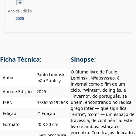
Ano de Edição
2025
Ficha Técnica:
Sinopse:
O último livro de Paulo
Paulo Liminski,
Autor
Leminski,
Winterverno
, é
João Suplicy
invernal como o fim de um
ciclo. "Winter", do inglês, e
Ano de Edição
2025
"inverno", do português, se
unem, encontrando no radical
ISBN
9786555192643
grego inter — que significa
Edição
2ª Edição
"entre", "com" — um espaço de
travessia, de confluência. Este
Formato
20 X 20 cm
livro é ambos: estação e
encontro. Com traços delicados
Livro brochura