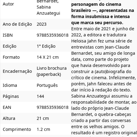
Bernardet,
Autor
personagem do cinema
Sabina
brasileiro —, apresentadas na
Anzuategui
forma insubmissa e intensa
que marca seu percurso.
Ano de Edição
2023
Entre maio de 2021 e junho de
2022, a editora e tradutora
ISBN
9788535936018
Heloisa Jahn fez uma série de
Edição
1ª Edição
entrevistas com Jean-Claude
Bernardet, seu amigo de longa
Formato
14 X 21 cm
data, como parte do projeto
que havia desenvolvido para
Livro brochura
Encadernação
construir a (auto)biografia do
(paperback)
crítico de cinema. Infelizmente,
porém, Jahn faleceu antes de
Idioma
Português
dar início à redação do texto.
Sabina Anzuategui assumiu a
Páginas
144
responsabilidade de montar, ao
EAN
9788535936018
lado do próprio Jean-Claude
Bernardet, o quebra-cabeças
Altura
21 cm
criado a partir das conversas
entre os velhos amigos. O
Comprimento
1.2 cm
resultado é um registro original