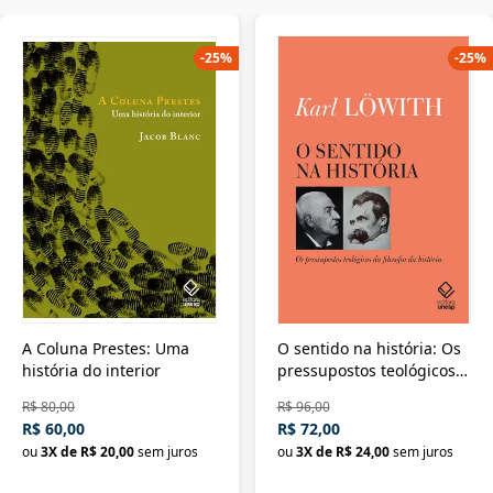
-
25
%
-
25
%
A Coluna Prestes: Uma
O sentido na história: Os
história do interior
pressupostos teológicos
da filosofia da história
R$ 80,00
R$ 96,00
R$ 60,00
R$ 72,00
ou
3
X de
R$ 20,00
sem juros
ou
3
X de
R$ 24,00
sem juros