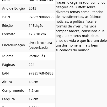
frases, o organizador compilou
citações de Buffett sobre
Ano de Edição
2013
diversos temas como - teorias
de investimentos, as últimas
ISBN
9788576846833
notícias, a política fiscal e
Edição
1ª Edição
formas de viver uma vida
compensadora, conselhos que
Formato
12 X 18 cm
seguiu em seus mais de 80
anos de vida e que fizeram dele
Livro brochura
Encadernação
um dos homens mais bem
(paperback)
sucedidos do mundo.
Idioma
Português
Páginas
224
EAN
9788576846833
Altura
18 cm
Comprimento
1.2 cm
Largura
12 cm