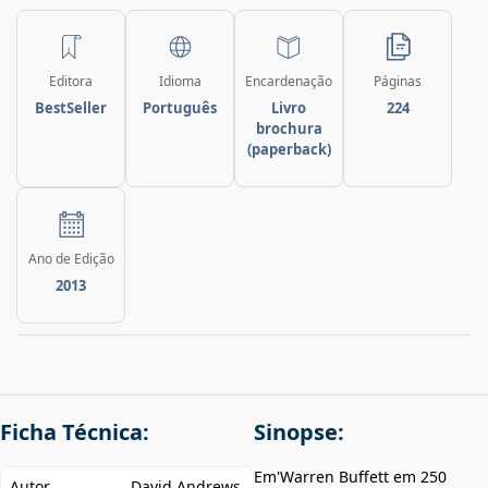
Editora
Idioma
Encardenação
Páginas
BestSeller
Português
Livro
224
brochura
(paperback)
Ano de Edição
2013
Ficha Técnica:
Sinopse:
Em'Warren Buffett em 250
Autor
David Andrews