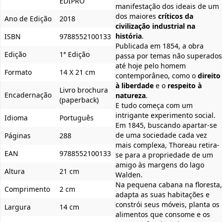
EDIPRO
manifestação dos ideais de um
dos maiores
críticos da
Ano de Edição
2018
civilização industrial na
história
.
ISBN
9788552100133
Publicada em 1854, a obra
Edição
1ª Edição
passa por temas não superados
até hoje pelo homem
Formato
14 X 21 cm
contemporâneo, como o
direito
à liberdade
e o
respeito à
Livro brochura
Encadernação
natureza
.
(paperback)
E tudo começa com um
intrigante experimento social.
Idioma
Português
Em 1845, buscando apartar-se
de uma sociedade cada vez
Páginas
288
mais complexa, Thoreau retira-
EAN
9788552100133
se para a propriedade de um
amigo às margens do lago
Altura
21 cm
Walden.
Na pequena cabana na floresta,
Comprimento
2 cm
adapta as suas habitações e
constrói seus móveis, planta os
Largura
14 cm
alimentos que consome e os