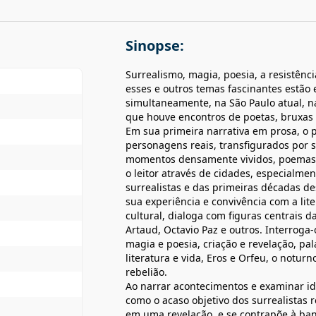
Sinopse:
Surrealismo, magia, poesia, a resistênci
esses e outros temas fascinantes estão 
simultaneamente, na São Paulo atual, n
que houve encontros de poetas, bruxas 
Em sua primeira narrativa em prosa, o p
personagens reais, transfigurados por s
momentos densamente vividos, poemas e
o leitor através de cidades, especialmen
surrealistas e das primeiras décadas de
sua experiência e convivência com a li
cultural, dialoga com figuras centrais d
Artaud, Octavio Paz e outros. Interroga
magia e poesia, criação e revelação, pal
literatura e vida, Eros e Orfeu, o notu
rebelião.
Ao narrar acontecimentos e examinar id
como o acaso objetivo dos surrealistas 
em uma revelação, e se contrapõe à ban