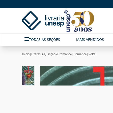
TODAS AS SEÇÕES
MAIS VENDIDOS
Início
|
Literatura, Ficção e Romance
|
Romance
|
Volta