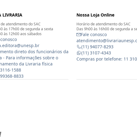
 LIVRARIA
Nossa Loja Online
 de atendimento do SAC
Horário de atendimento do SAC
0 às 17h00 de segunda a sexta
Das 9h00 às 16h00 de segunda a s
0 às 12h00 aos sábados
Fale conosco
 conosco
atendimento@livrariaunesp.
ia.editora@unesp.br
(11) 94077-8293
mento direto dos funcionários da
(11) 3107-4343
ia - Para informações sobre o
Compras por telefone: 11 31
namento da Livraria física
 3116-1588
) 99368-8833