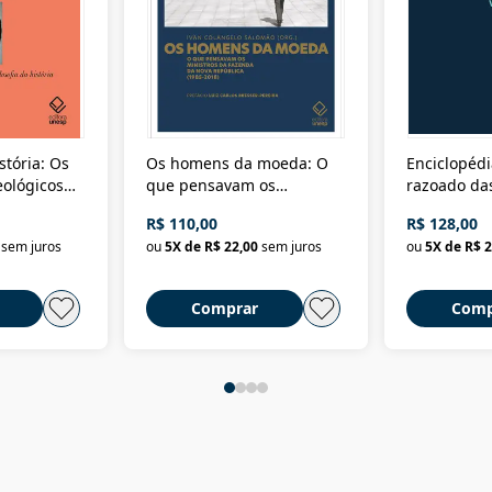
stória: Os
Os homens da moeda: O
Enciclopédi
eológicos
que pensavam os
razoado das
história
ministros da Fazenda da
artes e dos o
R$ 110,00
R$ 128,00
Nova República (1985-
Civilização 
sem juros
ou
5
X de
R$ 22,00
sem juros
ou
5
X de
R$ 2
2018)
Comprar
Comp