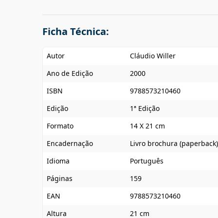
Ficha Técnica:
Autor
Cláudio Willer
Ano de Edição
2000
ISBN
9788573210460
Edição
1ª Edição
Formato
14 X 21 cm
Encadernação
Livro brochura (paperback)
Idioma
Português
Páginas
159
EAN
9788573210460
Altura
21 cm