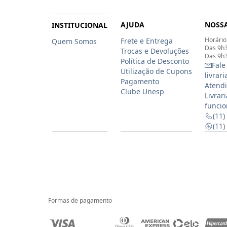
AJUDA
NOSSA
INSTITUCIONAL
Horário
Frete e Entrega
Quem Somos
Das 9h3
Trocas e Devoluções
Das 9h3
Política de Desconto
Fale
Utilização de Cupons
livrar
Pagamento
Atendi
Clube Unesp
Livrar
funcio
(11)
(11
Formas de pagamento