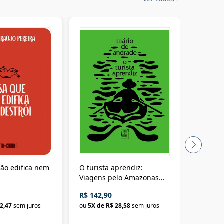
ão edifica nem
O turista aprendiz:
Coloniz
Viagens pelo Amazonas
totalita
até o Peru, pelo Madeira
crimino
R$ 142,90
R$ 69,9
até a Bolívia e por Marajó
2,47
sem juros
ou
5
X de
R$ 28,58
sem juros
ou
3
X d
até dizer chega