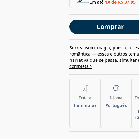
Em até
1
X de
R$ 37,95
Comprar
Surrealismo, magia, poesia, a res
romântica — esses e outros temas
narrativa que se passa, simultan
completa >
Editora
Idioma
En
Iluminuras
Português
(