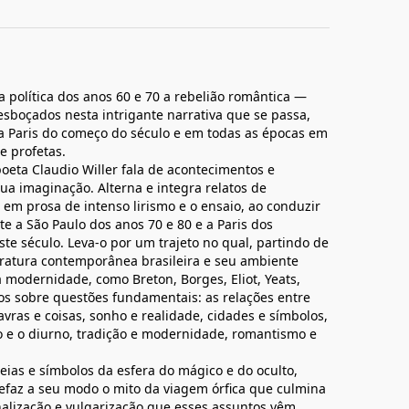
a política dos anos 60 e 70 a rebelião romântica —
esboçados nesta intrigante narrativa que se passa,
a Paris do começo do século e em todas as épocas em
e profetas.
oeta Claudio Willer fala de acontecimentos e
ua imaginação. Alterna e integra relatos de
m prosa de intenso lirismo e o ensaio, ao conduzir
te a São Paulo dos anos 70 e 80 e a Paris dos
ste século. Leva-o por um trajeto no qual, partindo de
teratura contemporânea brasileira e seu ambiente
a modernidade, como Breton, Borges, Eliot, Yeats,
-os sobre questões fundamentais: as relações entre
avras e coisas, sonho e realidade, cidades e símbolos,
rno e o diurno, tradição e modernidade, romantismo e
eias e símbolos da esfera do mágico e do oculto,
refaz a seu modo o mito da viagem órfica que culmina
alização e vulgarização que esses assuntos vêm