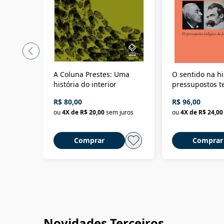
A Coluna Prestes: Uma
O sentido na hi
história do interior
pressupostos t
da filosofia da 
R$ 80,00
R$ 96,00
ou
4
X de
R$ 20,00
sem juros
ou
4
X de
R$ 24,00
Comprar
Comprar
Novidades Terceiros