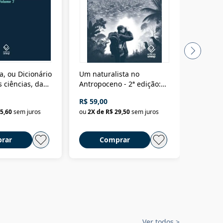
a, ou Dicionário
Um naturalista no
A vora
 ciências, das
Antropoceno - 2ª edição:
fícios - Vol. 7:
Um biólogo em busca do
R$ 59,00
R$ 58,0
material
selvagem
5,60
sem juros
ou
2
X de
R$ 29,50
sem juros
ou
2
X d
rar
Comprar
C
Ver todos
>