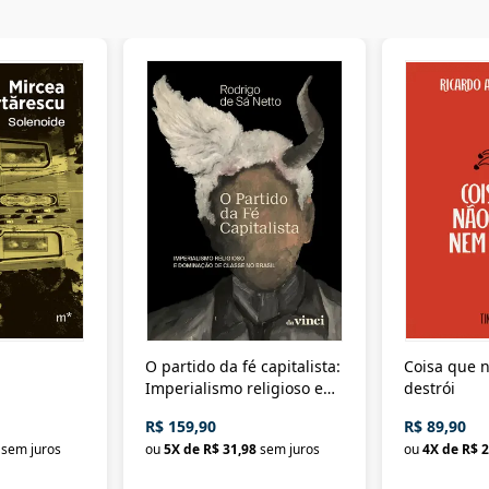
O partido da fé capitalista:
Coisa que n
Imperialismo religioso e
destrói
dominação de classe no
R$ 159,90
R$ 89,90
Brasil
sem juros
ou
5
X de
R$ 31,98
sem juros
ou
4
X de
R$ 2