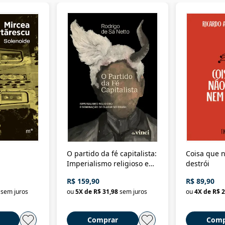
O partido da fé capitalista:
Coisa que n
Imperialismo religioso e
destrói
dominação de classe no
R$ 159,90
R$ 89,90
Brasil
sem juros
ou
5
X de
R$ 31,98
sem juros
ou
4
X de
R$ 2
Comprar
Comp