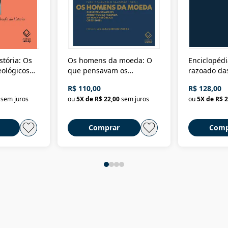
stória: Os
Os homens da moeda: O
Enciclopédi
eológicos
que pensavam os
razoado das
história
ministros da Fazenda da
artes e dos o
R$ 110,00
R$ 128,00
Nova República (1985-
Civilização 
sem juros
ou
5
X de
R$ 22,00
sem juros
ou
5
X de
R$ 2
2018)
Comprar
Comp