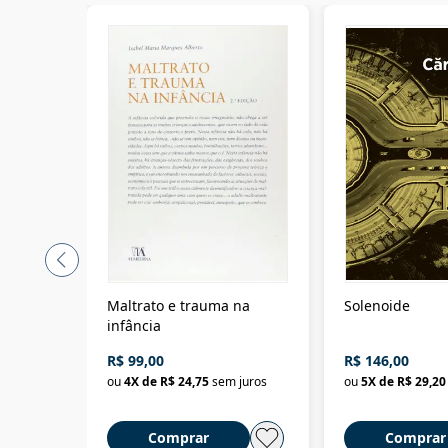
Maltrato e trauma na
Solenoide
infância
R$ 99,00
R$ 146,00
ou
4
X de
R$ 24,75
sem juros
ou
5
X de
R$ 29,20
Comprar
Comprar