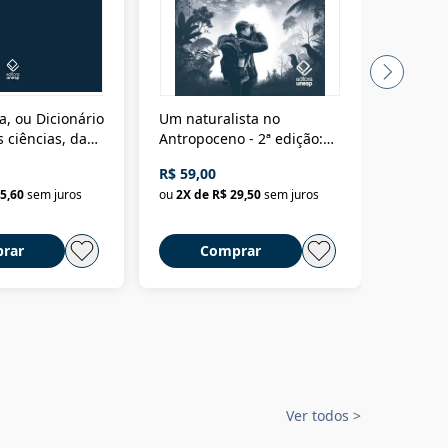
a, ou Dicionário
Um naturalista no
A vora
 ciências, das
Antropoceno - 2ª edição:
fícios - Vol. 7:
Um biólogo em busca do
R$ 59,00
R$ 58,0
material
selvagem
5,60
sem juros
ou
2
X de
R$ 29,50
sem juros
ou
2
X d
rar
Comprar
C
Ver todos
>