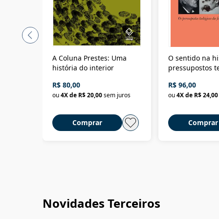
A Coluna Prestes: Uma
O sentido na hi
história do interior
pressupostos t
da filosofia da 
R$ 80,00
R$ 96,00
ou
4
X de
R$ 20,00
sem juros
ou
4
X de
R$ 24,00
Comprar
Comprar
Novidades Terceiros