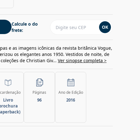
Calcule o do
OK
frete:
capas e as imagens icônicas da revista britânica Vogue,
izou os elegantes anos 1950. Vestidos de noite, de
oleções de Christian Giv...
Ver sinopse completa >
cardenação
Páginas
Ano de Edição
Livro
96
2016
brochura
paperback)