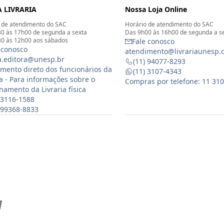
 LIVRARIA
Nossa Loja Online
 de atendimento do SAC
Horário de atendimento do SAC
0 às 17h00 de segunda a sexta
Das 9h00 às 16h00 de segunda a s
0 às 12h00 aos sábados
Fale conosco
 conosco
atendimento@livrariaunesp.
ia.editora@unesp.br
(11) 94077-8293
mento direto dos funcionários da
(11) 3107-4343
ia - Para informações sobre o
Compras por telefone: 11 31
namento da Livraria física
 3116-1588
) 99368-8833