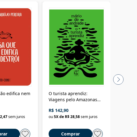
ão edifica nem
O turista aprendiz:
Coloniz
Viagens pelo Amazonas
totalita
até o Peru, pelo Madeira
crimino
R$ 142,90
R$ 69,9
até a Bolívia e por Marajó
2,47
sem juros
ou
5
X de
R$ 28,58
sem juros
ou
3
X d
até dizer chega
rar
Comprar
C