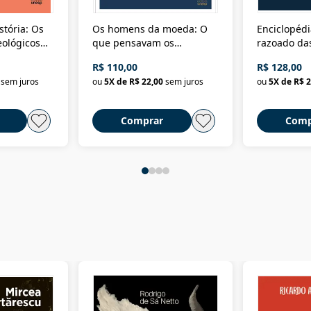
stória: Os
Os homens da moeda: O
Enciclopédi
eológicos
que pensavam os
razoado das
história
ministros da Fazenda da
artes e dos o
R$ 110,00
R$ 128,00
Nova República (1985-
Civilização 
sem juros
ou
5
X de
R$ 22,00
sem juros
ou
5
X de
R$ 2
2018)
Comprar
Comp