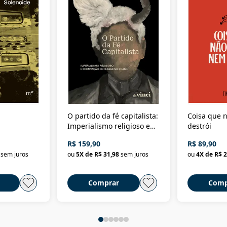
O partido da fé capitalista:
Coisa que n
Imperialismo religioso e
destrói
dominação de classe no
R$ 159,90
R$ 89,90
Brasil
sem juros
ou
5
X de
R$ 31,98
sem juros
ou
4
X de
R$ 2
Comprar
Comp