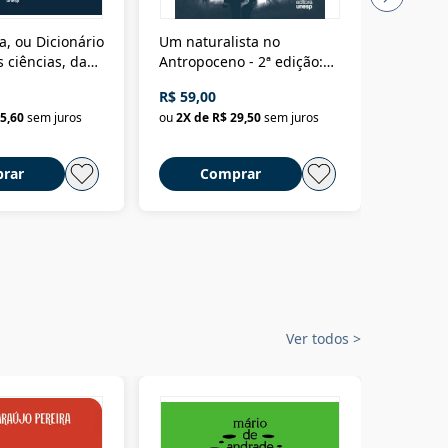
a, ou Dicionário
Um naturalista no
A vora
 ciências, das
Antropoceno - 2ª edição:
fícios - Vol. 7:
Um biólogo em busca do
R$ 59,00
R$ 58,0
material
selvagem
5,60
sem juros
ou
2
X de
R$ 29,50
sem juros
ou
2
X d
rar
Comprar
C
Ver todos
>