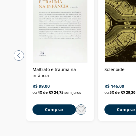
Maltrato e trauma na
Solenoide
infância
R$ 99,00
R$ 146,00
ou
4
X de
R$ 24,75
sem juros
ou
5
X de
R$ 29,20
Comprar
Comprar