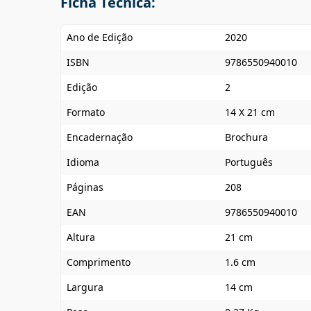
Ficha Técnica:
Ano de Edição
2020
ISBN
9786550940010
Edição
2
Formato
14 X 21 cm
Encadernação
Brochura
Idioma
Português
Páginas
208
EAN
9786550940010
Altura
21 cm
Comprimento
1.6 cm
Largura
14 cm