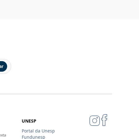
ar
UNESP
Portal da Unesp
exta
Fundunesp