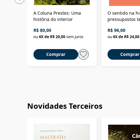
A Coluna Prestes: Uma
O sentido na hi
história do interior
pressupostos t
da filosofia da 
R$ 80,00
R$ 96,00
ou
4
X de
R$ 20,00
sem juros
ou
4
X de
R$ 24,00
Comprar
Comprar
Novidades Terceiros