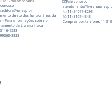
0 às 12h00 aos sábados
Fale conosco
 conosco
atendimento@livrariaunesp.
ia.editora@unesp.br
(11) 94077-8293
mento direto dos funcionários da
(11) 3107-4343
ia - Para informações sobre o
Compras por telefone: 11 31
namento da Livraria física
 3116-1588
) 99368-8833