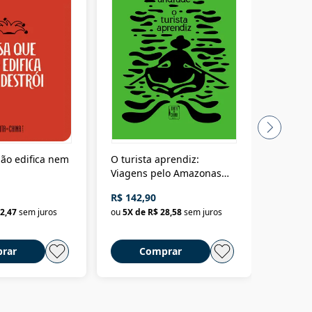
ão edifica nem
O turista aprendiz:
Coloniz
Viagens pelo Amazonas
totalita
até o Peru, pelo Madeira
crimino
R$ 142,90
R$ 69,9
até a Bolívia e por Marajó
2,47
sem juros
ou
5
X de
R$ 28,58
sem juros
ou
3
X d
até dizer chega
rar
Comprar
C