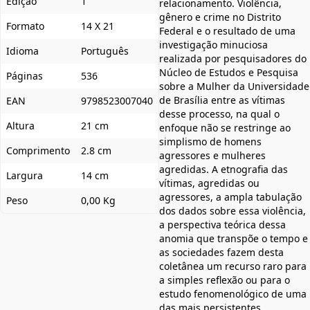
Edição
1
relacionamento. Violência,
gênero e crime no Distrito
Formato
14 X 21
Federal e o resultado de uma
investigação minuciosa
Idioma
Português
realizada por pesquisadores do
Núcleo de Estudos e Pesquisa
Páginas
536
sobre a Mulher da Universidade
de Brasília entre as vítimas
EAN
9798523007040
desse processo, na qual o
Altura
21 cm
enfoque não se restringe ao
simplismo de homens
Comprimento
2.8 cm
agressores e mulheres
agredidas. A etnografia das
Largura
14 cm
vítimas, agredidas ou
agressores, a ampla tabulação
Peso
0,00 Kg
dos dados sobre essa violência,
a perspectiva teórica dessa
anomia que transpõe o tempo e
as sociedades fazem desta
coletânea um recurso raro para
a simples reflexão ou para o
estudo fenomenológico de uma
das mais persistentes