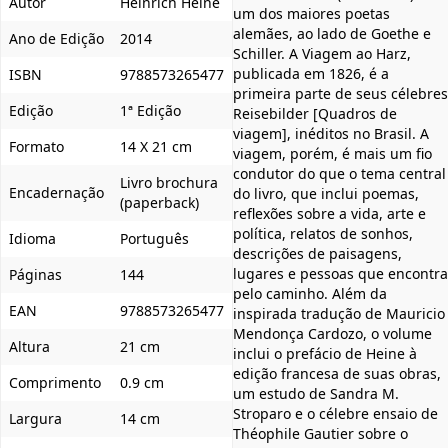
Autor
Heinrich Heine
um dos maiores poetas
alemães, ao lado de Goethe e
Ano de Edição
2014
Schiller. A Viagem ao Harz,
publicada em 1826, é a
ISBN
9788573265477
primeira parte de seus célebres
Edição
1ª Edição
Reisebilder [Quadros de
viagem], inéditos no Brasil. A
Formato
14 X 21 cm
viagem, porém, é mais um fio
condutor do que o tema central
Livro brochura
Encadernação
do livro, que inclui poemas,
(paperback)
reflexões sobre a vida, arte e
política, relatos de sonhos,
Idioma
Português
descrições de paisagens,
lugares e pessoas que encontra
Páginas
144
pelo caminho. Além da
EAN
9788573265477
inspirada tradução de Mauricio
Mendonça Cardozo, o volume
Altura
21 cm
inclui o prefácio de Heine à
edição francesa de suas obras,
Comprimento
0.9 cm
um estudo de Sandra M.
Stroparo e o célebre ensaio de
Largura
14 cm
Théophile Gautier sobre o