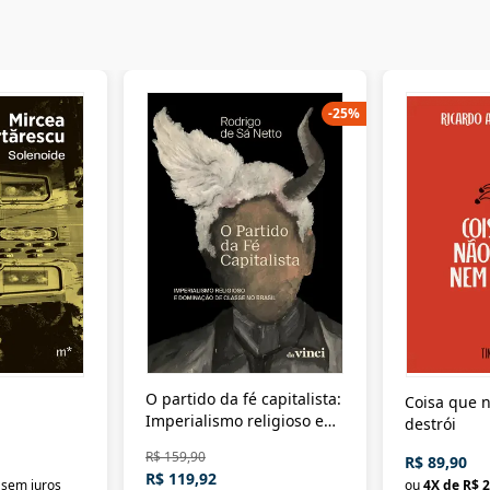
-
25
%
O partido da fé capitalista:
Coisa que n
Imperialismo religioso e
destrói
dominação de classe no
R$ 159,90
R$ 89,90
Brasil
R$ 119,92
sem juros
ou
4
X de
R$ 2