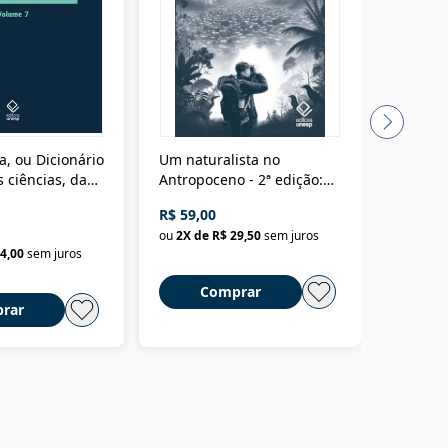
a, ou Dicionário
Um naturalista no
A vora
 ciências, das
Antropoceno - 2ª edição:
fícios - Vol. 7:
Um biólogo em busca do
R$ 59,00
R$ 58,0
material
selvagem
ou
2
X de
R$ 29,50
sem juros
ou
2
X d
4,00
sem juros
Comprar
C
rar