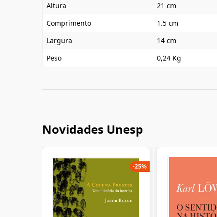
Altura
21 cm
Comprimento
1.5 cm
Largura
14 cm
Peso
0,24 Kg
Novidades Unesp
-
25
%