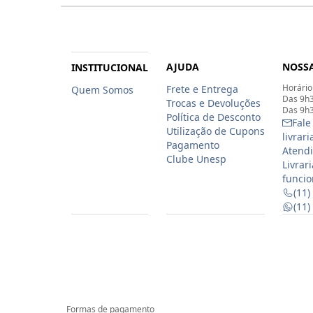
AJUDA
NOSSA
INSTITUCIONAL
Horário
Frete e Entrega
Quem Somos
Das 9h3
Trocas e Devoluções
Das 9h3
Política de Desconto
Fale
Utilização de Cupons
livrar
Pagamento
Atendi
Clube Unesp
Livrar
funcio
(11)
(11
Formas de pagamento