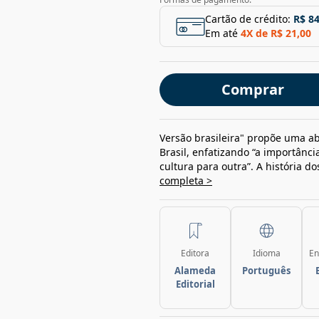
Cartão de crédito:
R$ 84
Em até
4
X de
R$ 21,00
Comprar
Versão brasileira" propõe uma ab
Brasil, enfatizando “a importânc
cultura para outra”. A história do
completa >
Editora
Idioma
En
Alameda
Português
Editorial