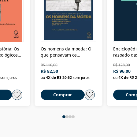
stória: Os
Os homens da moeda: O
Enciclopédi
eológicos
que pensavam os
razoado das
história
ministros da Fazenda da
artes e dos o
R$ 110,00
R$ 128,00
Nova República (1985-
Civilização 
R$ 82,50
R$ 96,00
2018)
sem juros
ou
4
X de
R$ 20,62
sem juros
ou
4
X de
R$ 2
Comprar
Comp