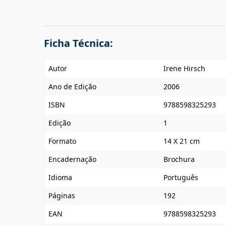
Ficha Técnica:
Autor
Irene Hirsch
Ano de Edição
2006
ISBN
9788598325293
Edição
1
Formato
14 X 21 cm
Encadernação
Brochura
Idioma
Português
Páginas
192
EAN
9788598325293