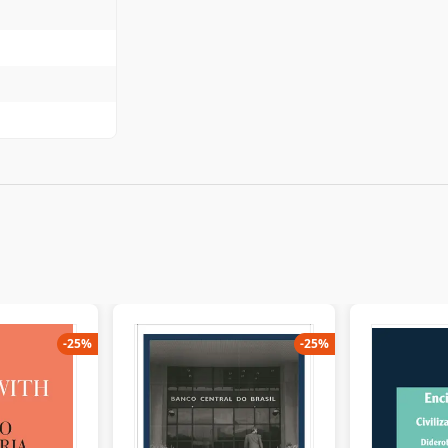
-
25
%
-
25
%