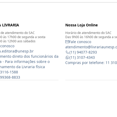
 LIVRARIA
Nossa Loja Online
 de atendimento do SAC
Horário de atendimento do SAC
0 às 17h00 de segunda a sexta
Das 9h00 às 16h00 de segunda a s
0 às 12h00 aos sábados
Fale conosco
 conosco
atendimento@livrariaunesp.
ia.editora@unesp.br
(11) 94077-8293
mento direto dos funcionários da
(11) 3107-4343
ia - Para informações sobre o
Compras por telefone: 11 31
namento da Livraria física
 3116-1588
) 99368-8833