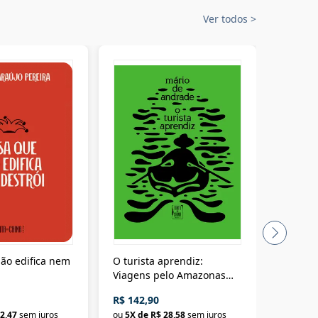
Ver todos
>
ão edifica nem
O turista aprendiz:
Coloniz
Viagens pelo Amazonas
totalita
até o Peru, pelo Madeira
crimino
R$ 142,90
R$ 69,9
até a Bolívia e por Marajó
2,47
sem juros
ou
5
X de
R$ 28,58
sem juros
ou
3
X d
até dizer chega