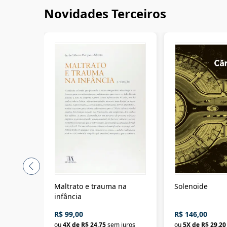
Novidades Terceiros
Maltrato e trauma na
Solenoide
infância
R$ 99,00
R$ 146,00
ou
4
X de
R$ 24,75
sem juros
ou
5
X de
R$ 29,20