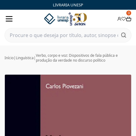
LIVRARIA UNESP
0
Verbo, corpo e voz: Dispositivos de fala pública e
Início
|
Linguística
|
produção da verdade no discurso político