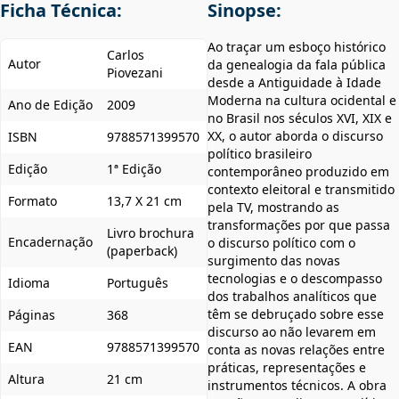
Ficha Técnica:
Sinopse:
Ao traçar um esboço histórico
Carlos
Autor
da genealogia da fala pública
Piovezani
desde a Antiguidade à Idade
Moderna na cultura ocidental e
Ano de Edição
2009
no Brasil nos séculos XVI, XIX e
XX, o autor aborda o discurso
ISBN
9788571399570
político brasileiro
Edição
1ª Edição
contemporâneo produzido em
contexto eleitoral e transmitido
Formato
13,7 X 21 cm
pela TV, mostrando as
transformações por que passa
Livro brochura
Encadernação
o discurso político com o
(paperback)
surgimento das novas
tecnologias e o descompasso
Idioma
Português
dos trabalhos analíticos que
têm se debruçado sobre esse
Páginas
368
discurso ao não levarem em
EAN
9788571399570
conta as novas relações entre
práticas, representações e
Altura
21 cm
instrumentos técnicos. A obra