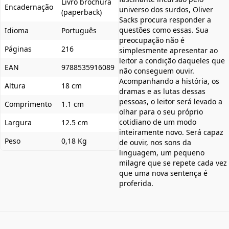
Livro brochura
Encadernação
universo dos surdos, Oliver
(paperback)
Sacks procura responder a
questões como essas. Sua
Idioma
Português
preocupação não é
Páginas
216
simplesmente apresentar ao
leitor a condição daqueles que
EAN
9788535916089
não conseguem ouvir.
Acompanhando a história, os
Altura
18 cm
dramas e as lutas dessas
pessoas, o leitor será levado a
Comprimento
1.1 cm
olhar para o seu próprio
cotidiano de um modo
Largura
12.5 cm
inteiramente novo. Será capaz
Peso
0,18 Kg
de ouvir, nos sons da
linguagem, um pequeno
milagre que se repete cada vez
que uma nova sentença é
proferida.