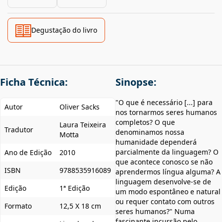
Degustação do livro
Ficha Técnica:
Sinopse:
"O que é necessário [...] para
Autor
Oliver Sacks
nos tornarmos seres humanos
completos? O que
Laura Teixeira
Tradutor
denominamos nossa
Motta
humanidade dependerá
parcialmente da linguagem? O
Ano de Edição
2010
que acontece conosco se não
ISBN
9788535916089
aprendermos língua alguma? A
linguagem desenvolve-se de
Edição
1ª Edição
um modo espontâneo e natural
ou requer contato com outros
Formato
12,5 X 18 cm
seres humanos?" Numa
fascinante incursão pelo