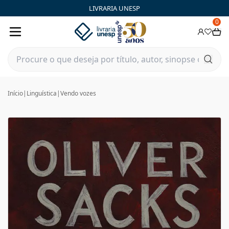
LIVRARIA UNESP
0
Início
|
Linguística
|
Vendo vozes