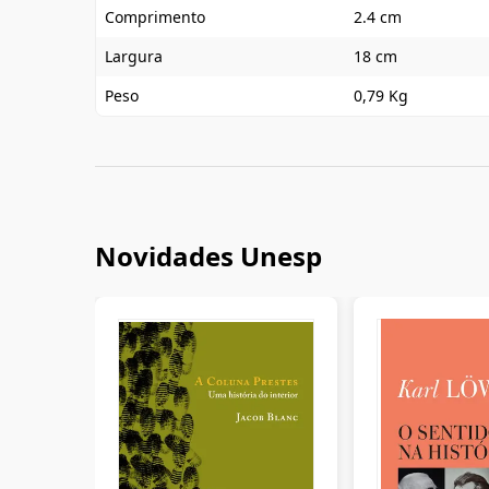
Comprimento
2.4 cm
Largura
18 cm
Peso
0,79 Kg
Novidades Unesp