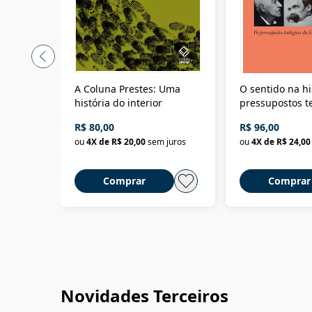
A Coluna Prestes: Uma
O sentido na hi
história do interior
pressupostos t
da filosofia da 
R$ 80,00
R$ 96,00
ou
4
X de
R$ 20,00
sem juros
ou
4
X de
R$ 24,00
Comprar
Comprar
Novidades Terceiros