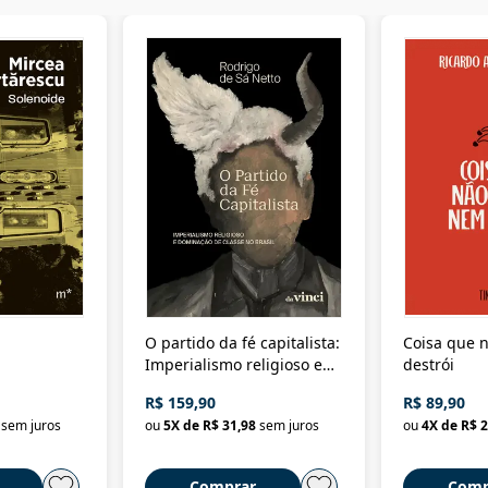
O partido da fé capitalista:
Coisa que n
Imperialismo religioso e
destrói
dominação de classe no
R$ 159,90
R$ 89,90
Brasil
sem juros
ou
5
X de
R$ 31,98
sem juros
ou
4
X de
R$ 2
Comprar
Comp