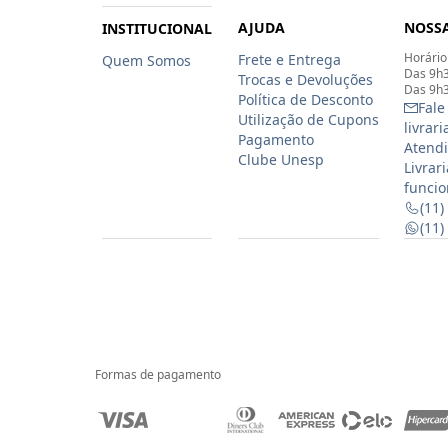
AJUDA
NOSSA
INSTITUCIONAL
Horário
Frete e Entrega
Quem Somos
Das 9h3
Trocas e Devoluções
Das 9h3
Política de Desconto
Fale
Utilização de Cupons
livrar
Pagamento
Atendi
Clube Unesp
Livrar
funcio
(11)
(11
Formas de pagamento