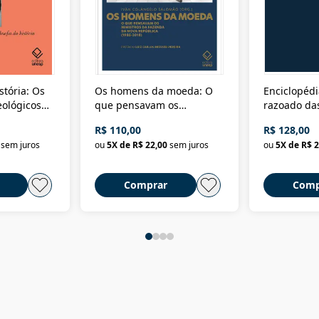
stória: Os
Os homens da moeda: O
Enciclopédi
eológicos
que pensavam os
razoado das
história
ministros da Fazenda da
artes e dos o
R$ 110,00
R$ 128,00
Nova República (1985-
Civilização 
sem juros
ou
5
X de
R$ 22,00
sem juros
ou
5
X de
R$ 2
2018)
Comprar
Comp