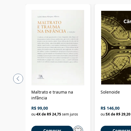
Maltrato e trauma na
Solenoide
infância
R$ 99,00
R$ 146,00
ou
4
X de
R$ 24,75
sem juros
ou
5
X de
R$ 29,20
Comprar
Comprar