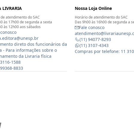
 LIVRARIA
Nossa Loja Online
 de atendimento do SAC
Horário de atendimento do SAC
0 às 17h00 de segunda a sexta
Das 9h00 às 16h00 de segunda a s
0 às 12h00 aos sábados
Fale conosco
 conosco
atendimento@livrariaunesp.
ia.editora@unesp.br
(11) 94077-8293
mento direto dos funcionários da
(11) 3107-4343
ia - Para informações sobre o
Compras por telefone: 11 31
namento da Livraria física
 3116-1588
) 99368-8833