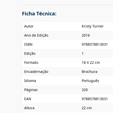
Ficha Técnica:
Autor
Kristy Turner
Ano de Edição
2016
ISBN
9788578813031
Edição
1
Formato
18 X 22 cm
Encadernação
Brochura
Idioma
Português
Páginas
320
EAN
9788578813031
Altura
22 cm