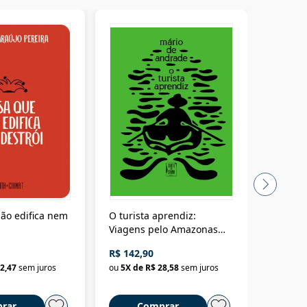
ão edifica nem
O turista aprendiz:
Coloniz
Viagens pelo Amazonas
totalita
até o Peru, pelo Madeira
crimino
R$ 142,90
R$ 69,9
até a Bolívia e por Marajó
2,47
sem juros
ou
5
X de
R$ 28,58
sem juros
ou
3
X d
até dizer chega
rar
Comprar
C