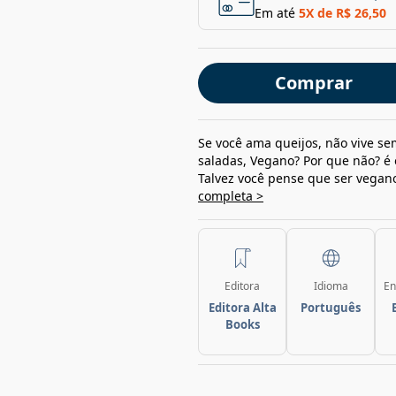
Em até
5
X de
R$ 26,50
Comprar
Se você ama queijos, não vive s
saladas, Vegano? Por que não? é o
Talvez você pense que ser vegano 
completa >
Editora
Idioma
En
Editora Alta
Português
Books