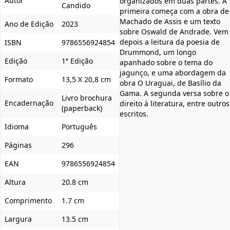
Autor
organizados em duas partes. A
Candido
primeira começa com a obra de
Machado de Assis e um texto
Ano de Edição
2023
sobre Oswald de Andrade. Vem
depois a leitura da poesia de
ISBN
9786556924854
Drummond, um longo
Edição
1ª Edição
apanhado sobre o tema do
jagunço, e uma abordagem da
Formato
13,5 X 20,8 cm
obra O Uraguai, de Basílio da
Gama. A segunda versa sobre o
Livro brochura
Encadernação
direito à literatura, entre outros
(paperback)
escritos.
Idioma
Português
Páginas
296
EAN
9786556924854
Altura
20.8 cm
Comprimento
1.7 cm
Largura
13.5 cm