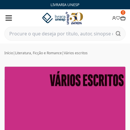
LIVRARIA UNESP
0
Início
|
Literatura, Ficção e Romance
|
Vários escritos