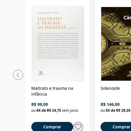
Maltrato e trauma na
Solenoide
infância
R$ 99,00
R$ 146,00
ou
4
X de
R$ 24,75
sem juros
ou
5
X de
R$ 29,20
Comprar
Comprar