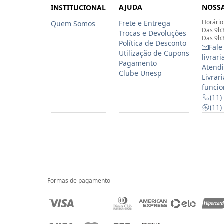
AJUDA
NOSSA
INSTITUCIONAL
Horário
Frete e Entrega
Quem Somos
Das 9h3
Trocas e Devoluções
Das 9h3
Política de Desconto
Fale
Utilização de Cupons
livrar
Pagamento
Atendi
Clube Unesp
Livrar
funcio
(11)
(11
Formas de pagamento