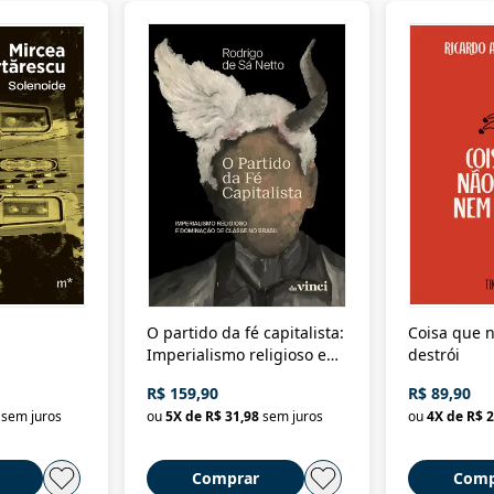
O partido da fé capitalista:
Coisa que n
Imperialismo religioso e
destrói
dominação de classe no
R$ 159,90
R$ 89,90
Brasil
sem juros
ou
5
X de
R$ 31,98
sem juros
ou
4
X de
R$ 2
Comprar
Comp