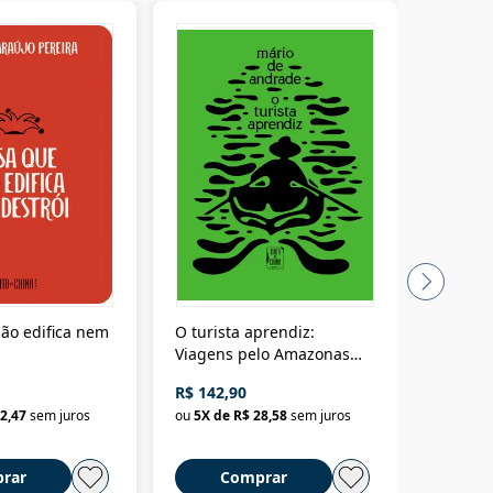
ão edifica nem
O turista aprendiz:
Coloniz
Viagens pelo Amazonas
totalita
até o Peru, pelo Madeira
crimino
R$ 142,90
R$ 69,9
até a Bolívia e por Marajó
2,47
sem juros
ou
5
X de
R$ 28,58
sem juros
ou
3
X d
até dizer chega
rar
Comprar
C