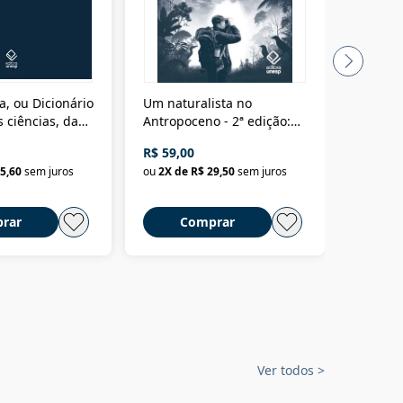
a, ou Dicionário
Um naturalista no
A vora
 ciências, das
Antropoceno - 2ª edição:
fícios - Vol. 7:
Um biólogo em busca do
R$ 59,00
R$ 58,0
material
selvagem
5,60
sem juros
ou
2
X de
R$ 29,50
sem juros
ou
2
X d
rar
Comprar
C
Ver todos
>