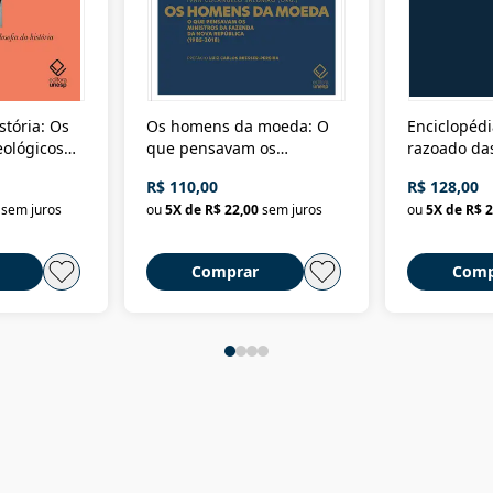
stória: Os
Os homens da moeda: O
Enciclopédi
eológicos
que pensavam os
razoado das
história
ministros da Fazenda da
artes e dos o
R$ 110,00
R$ 128,00
Nova República (1985-
Civilização 
sem juros
ou
5
X de
R$ 22,00
sem juros
ou
5
X de
R$ 2
2018)
Comprar
Comp