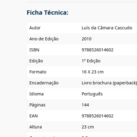
Ficha Técnica:
Autor
Luís da Câmara Cascudo
Ano de Edição
2010
ISBN
9788526014602
Edição
1ª Edição
Formato
16 X 23 cm
Encadernação
Livro brochura (paperback)
Idioma
Português
Páginas
144
EAN
9788526014602
Altura
23 cm