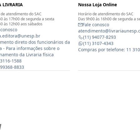
 LIVRARIA
Nossa Loja Online
 de atendimento do SAC
Horário de atendimento do SAC
0 às 17h00 de segunda a sexta
Das 9h00 às 16h00 de segunda a s
0 às 12h00 aos sábados
Fale conosco
 conosco
atendimento@livrariaunesp.
ia.editora@unesp.br
(11) 94077-8293
mento direto dos funcionários da
(11) 3107-4343
ia - Para informações sobre o
Compras por telefone: 11 31
namento da Livraria física
 3116-1588
) 99368-8833