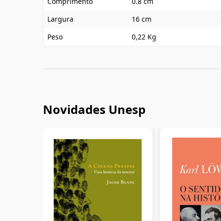
Comprimento
0.8 cm
Largura
16 cm
Peso
0,22 Kg
Novidades Unesp