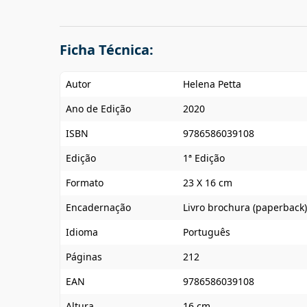
Ficha Técnica:
Autor
Helena Petta
Ano de Edição
2020
ISBN
9786586039108
Edição
1ª Edição
Formato
23 X 16 cm
Encadernação
Livro brochura (paperback)
Idioma
Português
Páginas
212
EAN
9786586039108
Altura
16 cm