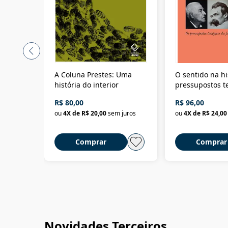
A Coluna Prestes: Uma
O sentido na hi
história do interior
pressupostos t
da filosofia da 
R$ 80,00
R$ 96,00
ou
4
X de
R$ 20,00
sem juros
ou
4
X de
R$ 24,00
Comprar
Comprar
Novidades Terceiros