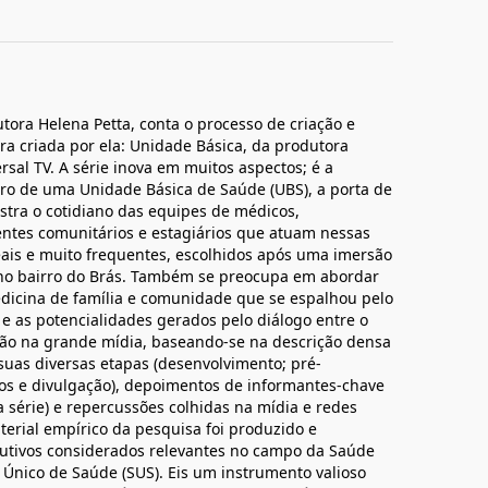
tora Helena Petta, conta o processo de criação e
ra criada por ela: Unidade Básica, da produtora
rsal TV. A série inova em muitos aspectos; é a
tro de uma Unidade Básica de Saúde (UBS), a porta de
stra o cotidiano das equipes de médicos,
gentes comunitários e estagiários que atuam nessas
reais e muito frequentes, escolhidos após uma imersão
 no bairro do Brás. Também se preocupa em abordar
edicina de família e comunidade que se espalhou pelo
es e as potencialidades gerados pelo diálogo entre o
ão na grande mídia, baseando-se na descrição densa
suas diversas etapas (desenvolvimento; pré-
os e divulgação), depoimentos de informantes-chave
a série) e repercussões colhidas na mídia e redes
aterial empírico da pesquisa foi produzido e
trutivos considerados relevantes no campo da Saúde
 Único de Saúde (SUS). Eis um instrumento valioso