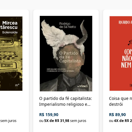
O partido da fé capitalista:
Coisa que n
Imperialismo religioso e
destrói
dominação de classe no
R$ 159,90
R$ 89,90
Brasil
sem juros
ou
5
X de
R$ 31,98
sem juros
ou
4
X de
R$ 2