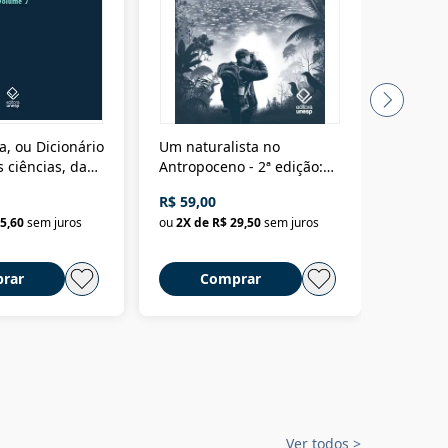
a, ou Dicionário
Um naturalista no
A vora
 ciências, das
Antropoceno - 2ª edição:
fícios - Vol. 7:
Um biólogo em busca do
R$ 59,00
R$ 58,0
material
selvagem
5,60
sem juros
ou
2
X de
R$ 29,50
sem juros
ou
2
X d
rar
Comprar
C
Ver todos
>