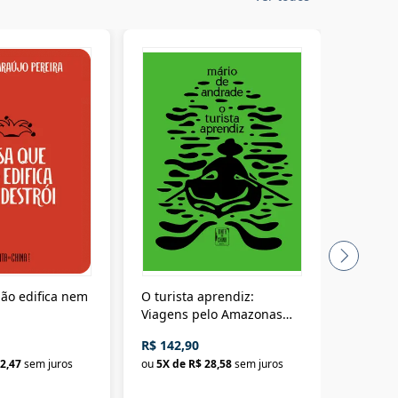
ão edifica nem
O turista aprendiz:
Coloniz
Viagens pelo Amazonas
totalita
até o Peru, pelo Madeira
crimino
R$ 142,90
R$ 69,9
até a Bolívia e por Marajó
2,47
sem juros
ou
5
X de
R$ 28,58
sem juros
ou
3
X d
até dizer chega