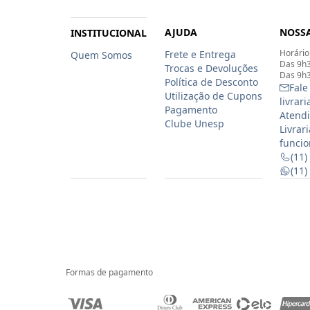
AJUDA
NOSSA
INSTITUCIONAL
Horário
Frete e Entrega
Quem Somos
Das 9h3
Trocas e Devoluções
Das 9h3
Política de Desconto
Fale
Utilização de Cupons
livrar
Pagamento
Atendi
Clube Unesp
Livrar
funcio
(11)
(11
Formas de pagamento