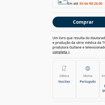
Em até
3
X de
R$ 26,00
Comprar
Um livro que resulta do doutorad
e produção da série médica da TV
produtora Gullane e televisionado
completa >
Editora
Idioma
En
Hucitec
Português
(