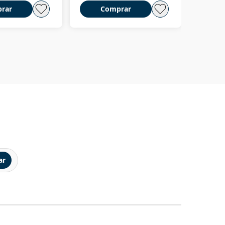
rar
Comprar
C
ar