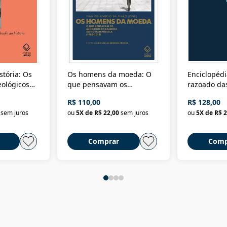
stória: Os
Os homens da moeda: O
Enciclopédi
eológicos
que pensavam os
razoado das
história
ministros da Fazenda da
artes e dos o
R$ 110,00
R$ 128,00
Nova República (1985-
Civilização 
sem juros
ou
5
X de
R$ 22,00
sem juros
ou
5
X de
R$ 2
2018)
Comprar
Comp