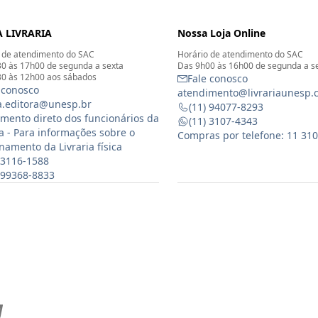
 LIVRARIA
Nossa Loja Online
 de atendimento do SAC
Horário de atendimento do SAC
0 às 17h00 de segunda a sexta
Das 9h00 às 16h00 de segunda a s
0 às 12h00 aos sábados
Fale conosco
 conosco
atendimento@livrariaunesp.
ia.editora@unesp.br
(11) 94077-8293
mento direto dos funcionários da
(11) 3107-4343
ia - Para informações sobre o
Compras por telefone: 11 31
namento da Livraria física
 3116-1588
) 99368-8833