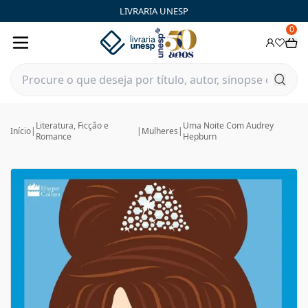
LIVRARIA UNESP
0
Literatura, Ficção e
Uma Noite Com Audrey
Início
|
|
Mulheres
|
Romance
Hepburn