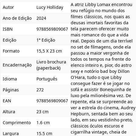
A atriz Libby Lomax encontrou
Autor
Lucy Holliday
seu refúgio no mundo dos
filmes clássicos, nos quais as
Ano de Edição
2024
deusas imortais favoritas da
tela parecem oferecer muito
ISBN
9788569809067
mais romance do que a vida
Edição
1ª Edição
real. Depois de um dia terrível
no set de filmagens, onde ela
Formato
15,5 X 23 cm
passou a maior vergonha de
todos os tempos na frente do
Livro brochura
Encadernação
elenco inteiro e, pior, do astro
(paperback)
sexy e notório bad boy Dillon
O'Hara, tudo o que Libby
Idioma
Português
consegue fazer é se jogar no
sofá e assistir Bonequinha de
Páginas
272
luxo pela milionésima vez. De
EAN
9788569809067
repente, ela se surpreende ao
ver a estrela do cinema, Audrey
Altura
23 cm
Hepburn, sentada bem ao seu
lado, em seu vestidinho preto,
Comprimento
1.6 cm
clássicos óculos escuros e
cigarrilha vintage, cheia de
Largura
15.5 cm