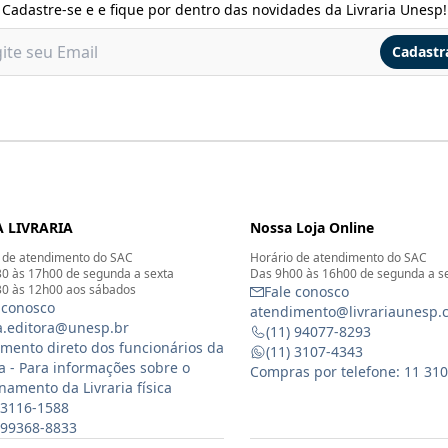
Cadastre-se e e fique por dentro das novidades da Livraria Unesp!
Cadastr
 LIVRARIA
Nossa Loja Online
 de atendimento do SAC
Horário de atendimento do SAC
0 às 17h00 de segunda a sexta
Das 9h00 às 16h00 de segunda a s
0 às 12h00 aos sábados
Fale conosco
 conosco
atendimento@livrariaunesp.
ia.editora@unesp.br
(11) 94077-8293
mento direto dos funcionários da
(11) 3107-4343
ia - Para informações sobre o
Compras por telefone: 11 31
namento da Livraria física
 3116-1588
) 99368-8833