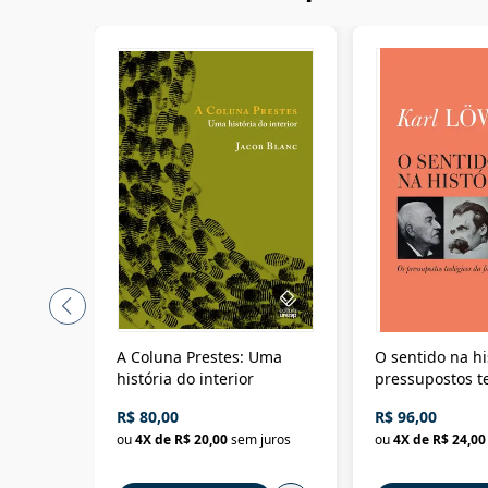
A Coluna Prestes: Uma
O sentido na hi
história do interior
pressupostos t
da filosofia da 
R$ 80,00
R$ 96,00
ou
4
X de
R$ 20,00
sem juros
ou
4
X de
R$ 24,00