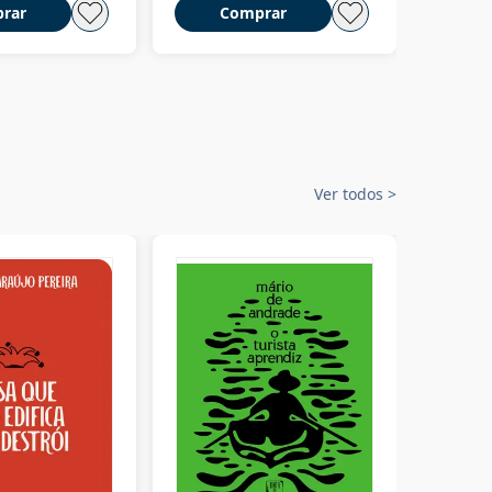
rar
Comprar
C
Ver todos
>