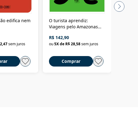
ão edifica nem
O turista aprendiz:
Coloniz
Viagens pelo Amazonas
totalita
até o Peru, pelo Madeira
crimino
R$ 142,90
R$ 69,9
até a Bolívia e por Marajó
2,47
sem juros
ou
5
X de
R$ 28,58
sem juros
ou
3
X d
até dizer chega
rar
Comprar
C