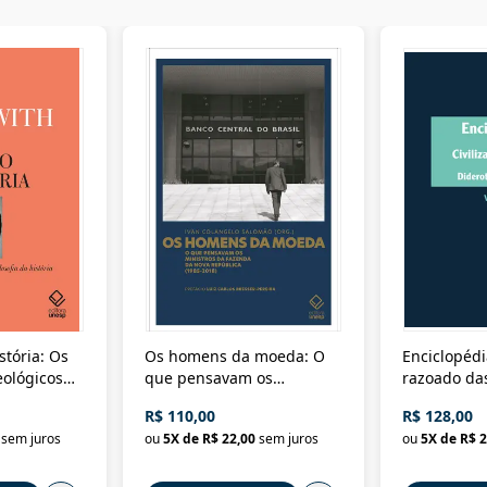
stória: Os
Os homens da moeda: O
Enciclopédi
eológicos
que pensavam os
razoado das
história
ministros da Fazenda da
artes e dos o
R$ 110,00
R$ 128,00
Nova República (1985-
Civilização 
sem juros
ou
5
X de
R$ 22,00
sem juros
ou
5
X de
R$ 2
2018)