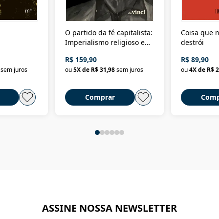
O partido da fé capitalista:
Coisa que n
Imperialismo religioso e
destrói
dominação de classe no
R$ 159,90
R$ 89,90
Brasil
sem juros
ou
5
X de
R$ 31,98
sem juros
ou
4
X de
R$ 2
Comprar
Comp
ASSINE NOSSA NEWSLETTER