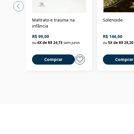
Maltrato e trauma na
Solenoide
infância
R$ 99,00
R$ 146,00
ou
4
X de
R$ 24,75
sem juros
ou
5
X de
R$ 29,20
Comprar
Comprar