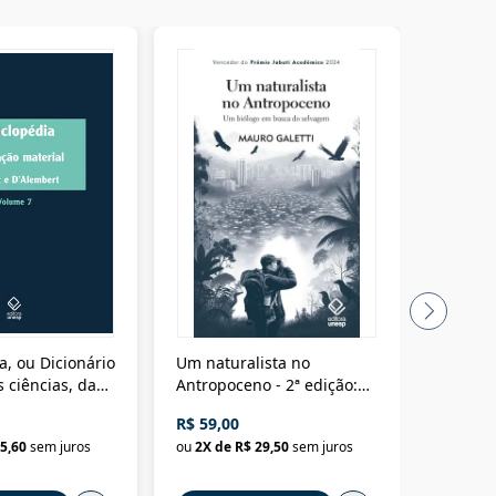
a, ou Dicionário
Um naturalista no
A vora
 ciências, das
Antropoceno - 2ª edição:
fícios - Vol. 7:
Um biólogo em busca do
R$ 59,00
R$ 58,0
material
selvagem
5,60
sem juros
ou
2
X de
R$ 29,50
sem juros
ou
2
X d