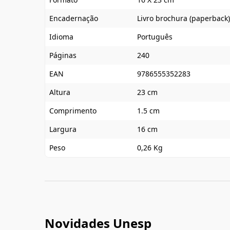
Encadernação
Livro brochura (paperback)
Idioma
Português
Páginas
240
EAN
9786555352283
Altura
23 cm
Comprimento
1.5 cm
Largura
16 cm
Peso
0,26 Kg
Novidades Unesp