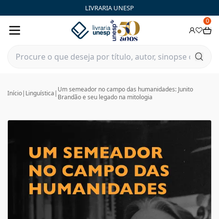
LIVRARIA UNESP
0
Um semeador no campo das humanidades: Junito
Início
|
Linguística
|
Brandão e seu legado na mitologia