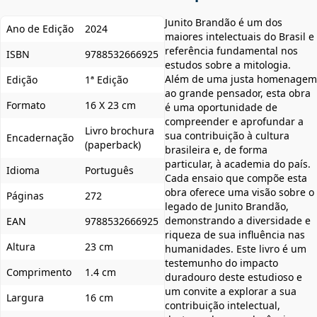
Junito Brandão é um dos
Ano de Edição
2024
maiores intelectuais do Brasil e
referência fundamental nos
ISBN
9788532666925
estudos sobre a mitologia.
Além de uma justa homenagem
Edição
1ª Edição
ao grande pensador, esta obra
Formato
16 X 23 cm
é uma oportunidade de
compreender e aprofundar a
Livro brochura
sua contribuição à cultura
Encadernação
(paperback)
brasileira e, de forma
particular, à academia do país.
Idioma
Português
Cada ensaio que compõe esta
obra oferece uma visão sobre o
Páginas
272
legado de Junito Brandão,
demonstrando a diversidade e
EAN
9788532666925
riqueza de sua influência nas
Altura
23 cm
humanidades. Este livro é um
testemunho do impacto
Comprimento
1.4 cm
duradouro deste estudioso e
um convite a explorar a sua
Largura
16 cm
contribuição intelectual,