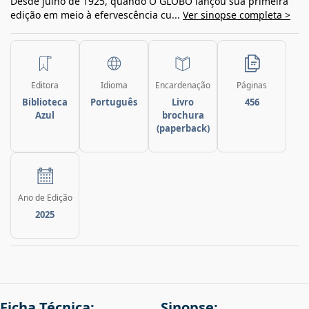
Desde julho de 1925, quando O GLOBO lançou sua primeira
edição em meio à efervescência cu...
Ver sinopse completa >
Editora
Idioma
Encardenação
Páginas
Biblioteca
Português
Livro
456
Azul
brochura
(paperback)
Ano de Edição
2025
Ficha Técnica:
Sinopse: