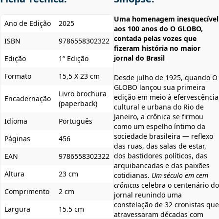
Uma homenagem inesquecível
Ano de Edição
2025
aos 100 anos do O GLOBO,
contada pelas vozes que
ISBN
9786558302322
fizeram história no maior
jornal do Brasil
Edição
1ª Edição
Formato
15,5 X 23 cm
Desde julho de 1925, quando O
GLOBO lançou sua primeira
Livro brochura
edição em meio à efervescência
Encadernação
(paperback)
cultural e urbana do Rio de
Janeiro, a crônica se firmou
Idioma
Português
como um espelho íntimo da
sociedade brasileira — reflexo
Páginas
456
das ruas, das salas de estar,
dos bastidores políticos, das
EAN
9786558302322
arquibancadas e das paixões
Altura
23 cm
cotidianas.
Um século em cem
crônicas
celebra o centenário do
Comprimento
2 cm
jornal reunindo uma
constelação de 32 cronistas que
Largura
15.5 cm
atravessaram décadas com