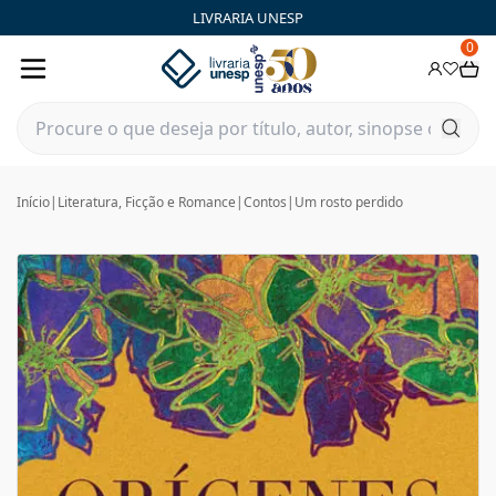
LIVRARIA UNESP
0
Início
|
Literatura, Ficção e Romance
|
Contos
|
Um rosto perdido