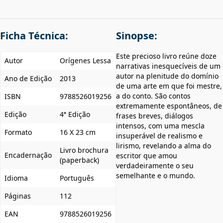
Ficha Técnica:
Sinopse:
Este precioso livro reúne doze
Autor
Orígenes Lessa
narrativas inesquecíveis de um
autor na plenitude do domínio
Ano de Edição
2013
de uma arte em que foi mestre,
a do conto. São contos
ISBN
9788526019256
extremamente espontâneos, de
Edição
4ª Edição
frases breves, diálogos
intensos, com uma mescla
Formato
16 X 23 cm
insuperável de realismo e
lirismo, revelando a alma do
Livro brochura
Encadernação
escritor que amou
(paperback)
verdadeiramente o seu
semelhante e o mundo.
Idioma
Português
Páginas
112
EAN
9788526019256