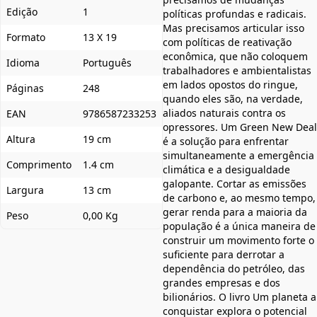
Edição
1
políticas profundas e radicais.
Mas precisamos articular isso
Formato
13 X 19
com políticas de reativação
econômica, que não coloquem
Idioma
Português
trabalhadores e ambientalistas
em lados opostos do ringue,
Páginas
248
quando eles são, na verdade,
aliados naturais contra os
EAN
9786587233253
opressores. Um Green New Deal
Altura
19 cm
é a solução para enfrentar
simultaneamente a emergência
Comprimento
1.4 cm
climática e a desigualdade
galopante. Cortar as emissões
Largura
13 cm
de carbono e, ao mesmo tempo,
gerar renda para a maioria da
Peso
0,00 Kg
população é a única maneira de
construir um movimento forte o
suficiente para derrotar a
dependência do petróleo, das
grandes empresas e dos
bilionários. O livro Um planeta a
conquistar explora o potencial