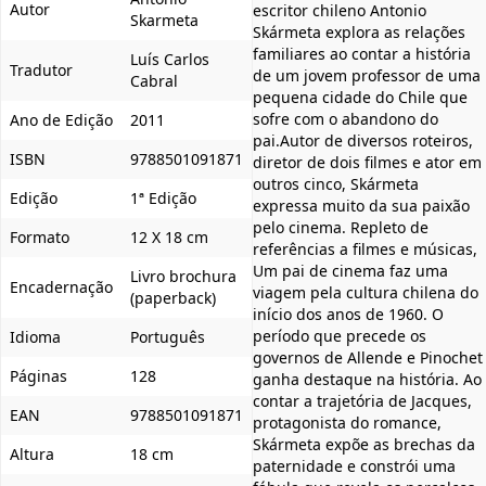
Autor
escritor chileno Antonio
Skarmeta
Skármeta explora as relações
familiares ao contar a história
Luís Carlos
Tradutor
de um jovem professor de uma
Cabral
pequena cidade do Chile que
sofre com o abandono do
Ano de Edição
2011
pai.Autor de diversos roteiros,
ISBN
9788501091871
diretor de dois filmes e ator em
outros cinco, Skármeta
Edição
1ª Edição
expressa muito da sua paixão
pelo cinema. Repleto de
Formato
12 X 18 cm
referências a filmes e músicas,
Um pai de cinema faz uma
Livro brochura
Encadernação
viagem pela cultura chilena do
(paperback)
início dos anos de 1960. O
período que precede os
Idioma
Português
governos de Allende e Pinochet
Páginas
128
ganha destaque na história. Ao
contar a trajetória de Jacques,
EAN
9788501091871
protagonista do romance,
Skármeta expõe as brechas da
Altura
18 cm
paternidade e constrói uma