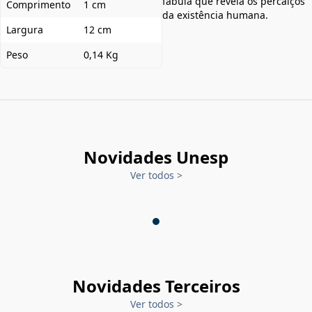
fábula que revela os percalços
Comprimento
1 cm
da existência humana.
Largura
12 cm
Peso
0,14 Kg
Novidades Unesp
Ver todos
>
Novidades Terceiros
Ver todos
>