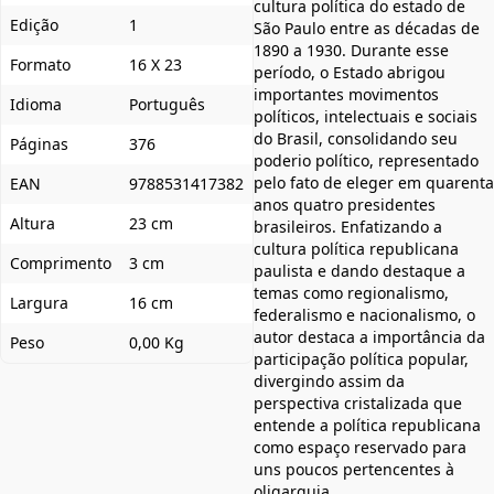
cultura política do estado de
Edição
1
São Paulo entre as décadas de
1890 a 1930. Durante esse
Formato
16 X 23
período, o Estado abrigou
importantes movimentos
Idioma
Português
políticos, intelectuais e sociais
do Brasil, consolidando seu
Páginas
376
poderio político, representado
pelo fato de eleger em quarenta
EAN
9788531417382
anos quatro presidentes
Altura
23 cm
brasileiros. Enfatizando a
cultura política republicana
Comprimento
3 cm
paulista e dando destaque a
temas como regionalismo,
Largura
16 cm
federalismo e nacionalismo, o
autor destaca a importância da
Peso
0,00 Kg
participação política popular,
divergindo assim da
perspectiva cristalizada que
entende a política republicana
como espaço reservado para
uns poucos pertencentes à
oligarquia.