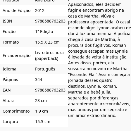
Apaixonados, eles decidem
fugir e encontram abrigo na
Ano de Edição
2012
casa de Martha, viúva e
ISBN
9788588763203
professora aposentada. O casal
esconde algo: Lynnie acabou de
Edição
1ª Edição
dar à luz uma menina. A polícia
chega à casa de Martha, à
Formato
15,5 X 23 cm
procura dos fugitivos. Roman
consegue escapar, mas Lynnie
Livro brochura
Encadernação
é levada de volta à instituição.
(paperback)
Antes disso, porém, ela
sussurra no ouvido de Martha:
Idioma
Português
"Esconde. Ela!" Assim começa a
Páginas
344
jornada desses quatro
destinos, Lynnie, Roman,
EAN
9788588763203
Martha e a bebê Julia,
separados por diferenças
Altura
23 cm
aparentemente irreconciliáveis,
mas unidos por um segredo e
Comprimento
1.9 cm
um amor extraordinário.
Largura
15.5 cm