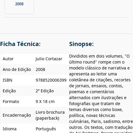
2008
Ficha Técnica:
Sinopse:
Divididos em dois volumes, "O
Autor
Julio Cortazar
último round" rompe com o
modelo clássico de narrativa e
Ano de Edição
2008
apresenta ao leitor uma
coletânea de citações, recortes
ISBN
9788520006399
de jornais, ensaios, contos,
Edição
2ª Edição
poemas e comentários
alternados com ilustrações e
Formato
9 X 18 cm
fotografias que tratam de
temas diversos como boxe,
Livro brochura
Encadernação
política, novas técnicas
(paperback)
culinárias, Paris, sadismo, entre
outros. Os textos, com tradução
Idioma
Português