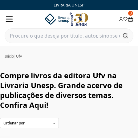
Ufv|Livraria Unesp | FastStore PLP
LIVRARIA UNESP
0
Início
|
Ufv
Compre livros da editora Ufv na
Livraria Unesp. Grande acervo de
publicações de diversos temas.
Confira Aqui!