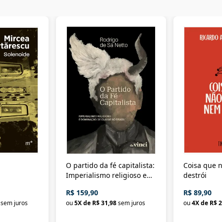
O partido da fé capitalista:
Coisa que n
Imperialismo religioso e
destrói
dominação de classe no
R$ 159,90
R$ 89,90
Brasil
sem juros
ou
5
X de
R$ 31,98
sem juros
ou
4
X de
R$ 2