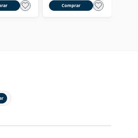
rar
Comprar
C
ar