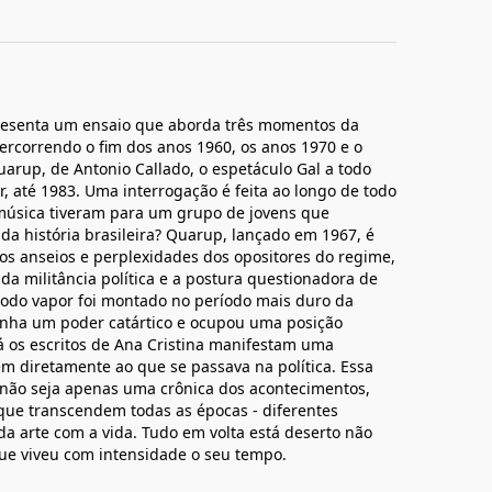
presenta um ensaio que aborda três momentos da
percorrendo o fim dos anos 1960, os anos 1970 e o
arup, de Antonio Callado, o espetáculo Gal a todo
ar, até 1983. Uma interrogação é feita ao longo de todo
 a música tiveram para um grupo de jovens que
da história brasileira? Quarup, lançado em 1967, é
os anseios e perplexidades dos opositores do regime,
da militância política e a postura questionadora de
 todo vapor foi montado no período mais duro da
 tinha um poder catártico e ocupou uma posição
 Já os escritos de Ana Cristina manifestam uma
m diretamente ao que se passava na política. Essa
 não seja apenas uma crônica dos acontecimentos,
que transcendem todas as épocas - diferentes
a arte com a vida. Tudo em volta está deserto não
ue viveu com intensidade o seu tempo.