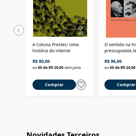
A Coluna Prestes: Uma
O sentido na hi
história do interior
pressupostos t
da filosofia da 
R$ 80,00
R$ 96,00
ou
4
X de
R$ 20,00
sem juros
ou
4
X de
R$ 24,00
Comprar
Comprar
Novidades Terceiros