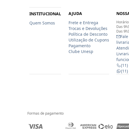
AJUDA
NOSSA
INSTITUCIONAL
Horário
Frete e Entrega
Quem Somos
Das 9h3
Trocas e Devoluções
Das 9h3
Política de Desconto
Fale
Utilização de Cupons
livrar
Pagamento
Atendi
Clube Unesp
Livrar
funcio
(11)
(11
Formas de pagamento