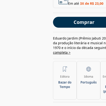
Em até
3
X de
R$ 23,00
Comprar
Eduardo Jardim (Prêmio Jabuti 2
da produção literária e musical n
1970 e o início da década seguin
completa >
Editora
Idioma
En
Bazar do
Português
Tempo
(