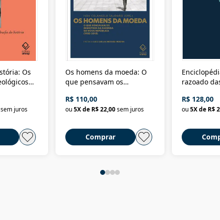
stória: Os
Os homens da moeda: O
Enciclopédi
eológicos
que pensavam os
razoado das
história
ministros da Fazenda da
artes e dos o
R$ 110,00
R$ 128,00
Nova República (1985-
Civilização 
sem juros
ou
5
X de
R$ 22,00
sem juros
ou
5
X de
R$ 2
2018)
Comprar
Comp