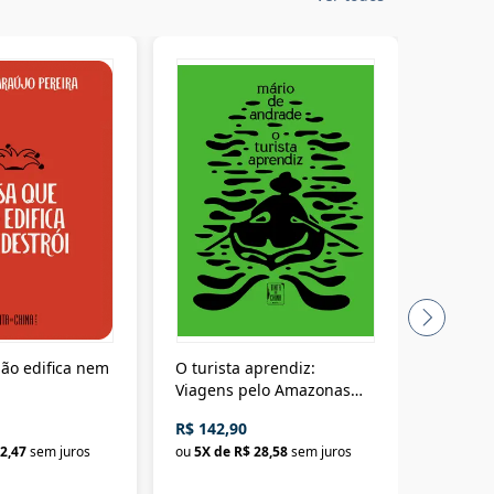
ão edifica nem
O turista aprendiz:
Coloniz
Viagens pelo Amazonas
totalita
até o Peru, pelo Madeira
crimino
R$ 142,90
R$ 69,9
até a Bolívia e por Marajó
2,47
sem juros
ou
5
X de
R$ 28,58
sem juros
ou
3
X d
até dizer chega