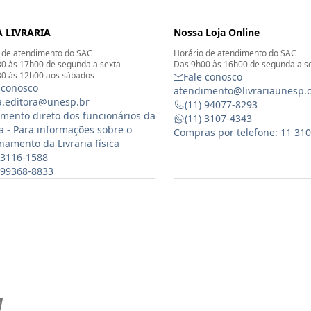
 LIVRARIA
Nossa Loja Online
 de atendimento do SAC
Horário de atendimento do SAC
0 às 17h00 de segunda a sexta
Das 9h00 às 16h00 de segunda a s
0 às 12h00 aos sábados
Fale conosco
 conosco
atendimento@livrariaunesp.
ia.editora@unesp.br
(11) 94077-8293
mento direto dos funcionários da
(11) 3107-4343
ia - Para informações sobre o
Compras por telefone: 11 31
namento da Livraria física
 3116-1588
) 99368-8833