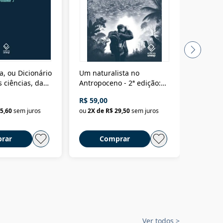
a, ou Dicionário
Um naturalista no
A vora
 ciências, das
Antropoceno - 2ª edição:
fícios - Vol. 7:
Um biólogo em busca do
R$ 59,00
R$ 58,0
material
selvagem
5,60
sem juros
ou
2
X de
R$ 29,50
sem juros
ou
2
X d
rar
Comprar
C
Ver todos
>