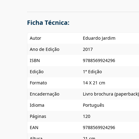
Ficha Técnica:
Autor
Eduardo Jardim
Ano de Edição
2017
ISBN
9788569924296
Edição
1ª Edição
Formato
14 X 21 cm
Encadernação
Livro brochura (paperback)
Idioma
Português
Páginas
120
EAN
9788569924296
Altura
21 cm