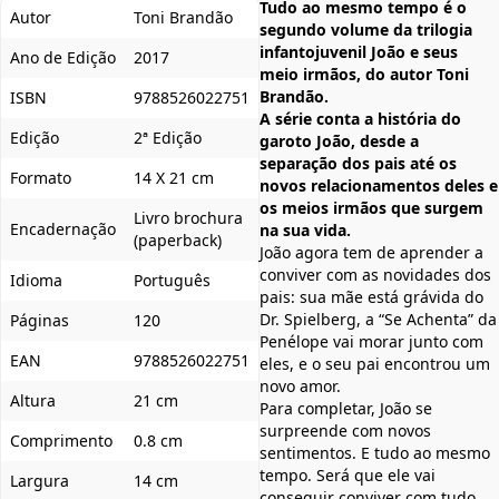
Tudo ao mesmo tempo é o
Autor
Toni Brandão
segundo volume da trilogia
infantojuvenil João e seus
Ano de Edição
2017
meio irmãos, do autor Toni
Brandão.
ISBN
9788526022751
A série conta a história do
Edição
2ª Edição
garoto João, desde a
separação dos pais até os
Formato
14 X 21 cm
novos relacionamentos deles e
os meios irmãos que surgem
Livro brochura
Encadernação
na sua vida.
(paperback)
João agora tem de aprender a
conviver com as novidades dos
Idioma
Português
pais: sua mãe está grávida do
Dr. Spielberg, a “Se Achenta” da
Páginas
120
Penélope vai morar junto com
EAN
9788526022751
eles, e o seu pai encontrou um
novo amor.
Altura
21 cm
Para completar, João se
surpreende com novos
Comprimento
0.8 cm
sentimentos. E tudo ao mesmo
tempo. Será que ele vai
Largura
14 cm
conseguir conviver com tudo