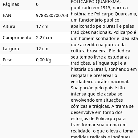
POLICARPO QUARESMA,
Páginas
0
publicado em 1915, narra a
história de Policarpo Quaresma,
EAN
9788580700763
um funcionário público
apaixonado pelo Brasil e pelas
Altura
17 cm
tradições nacionais. Policarpo é
Comprimento
2.27 cm
um homem sonhador e idealista
que acredita na pureza da
Largura
12 cm
cultura brasileira. Ele dedica
seu tempo livre a estudar as
Peso
0,00 Kg
tradições, a língua tupi e a
história do Brasil, sonhando em
resgatar e preservar o
verdadeiro caráter nacional.
Sua paixão pelo país é tão
intensa que ele acaba se
envolvendo em situações
cômicas e trágicas. A trama se
desenvolve em torno dos
esforços de Policarpo para
transformar sua utopia em
realidade, o que o leva a tomar
medidas radicais e ingênuas.