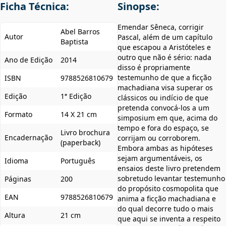
Ficha Técnica:
Sinopse:
Emendar Sêneca, corrigir
Abel Barros
Autor
Pascal, além de um capítulo
Baptista
que escapou a Aristóteles e
outro que não é sério: nada
Ano de Edição
2014
disso é propriamente
testemunho de que a ficção
ISBN
9788526810679
machadiana visa superar os
Edição
1ª Edição
clássicos ou indício de que
pretenda convocá-los a um
Formato
14 X 21 cm
simposium em que, acima do
tempo e fora do espaço, se
Livro brochura
Encadernação
corrijam ou corroborem.
(paperback)
Embora ambas as hipóteses
sejam argumentáveis, os
Idioma
Português
ensaios deste livro pretendem
sobretudo levantar testemunho
Páginas
200
do propósito cosmopolita que
EAN
9788526810679
anima a ficção machadiana e
do qual decorre tudo o mais
Altura
21 cm
que aqui se inventa a respeito