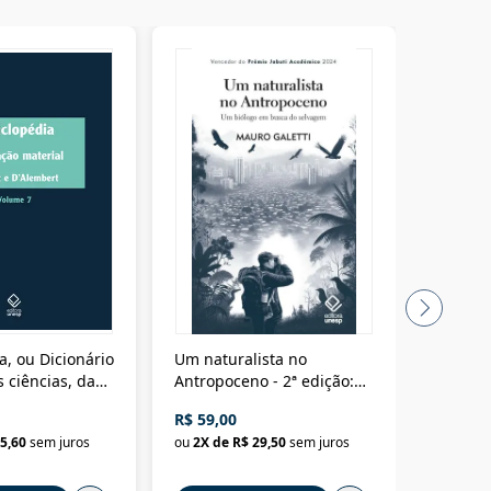
a, ou Dicionário
Um naturalista no
A vora
 ciências, das
Antropoceno - 2ª edição:
fícios - Vol. 7:
Um biólogo em busca do
R$ 59,00
R$ 58,0
material
selvagem
5,60
sem juros
ou
2
X de
R$ 29,50
sem juros
ou
2
X d