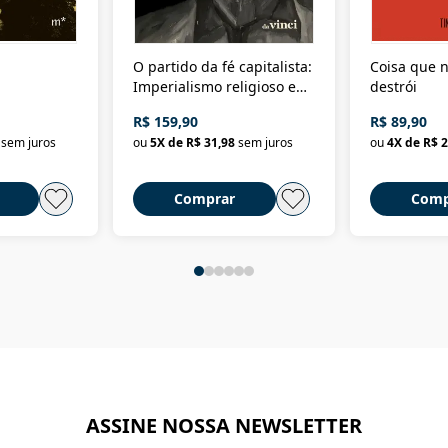
O partido da fé capitalista:
Coisa que n
Imperialismo religioso e
destrói
dominação de classe no
R$ 159,90
R$ 89,90
Brasil
sem juros
ou
5
X de
R$ 31,98
sem juros
ou
4
X de
R$ 2
Comprar
Comp
ASSINE NOSSA NEWSLETTER