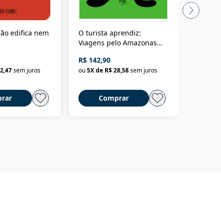
ão edifica nem
O turista aprendiz:
Coloniz
Viagens pelo Amazonas
totalita
até o Peru, pelo Madeira
crimino
R$ 142,90
R$ 69,9
até a Bolívia e por Marajó
2,47
sem juros
ou
5
X de
R$ 28,58
sem juros
ou
3
X d
até dizer chega
rar
Comprar
C