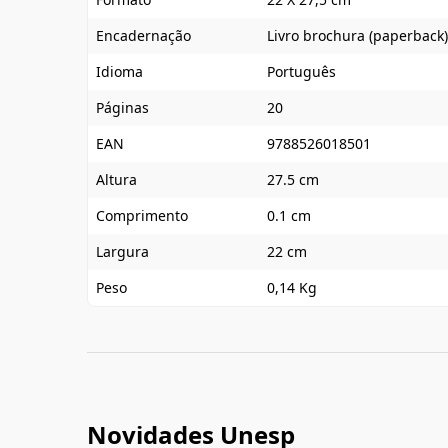
Encadernação
Livro brochura (paperback)
Idioma
Português
Páginas
20
EAN
9788526018501
Altura
27.5 cm
Comprimento
0.1 cm
Largura
22 cm
Peso
0,14 Kg
Novidades Unesp