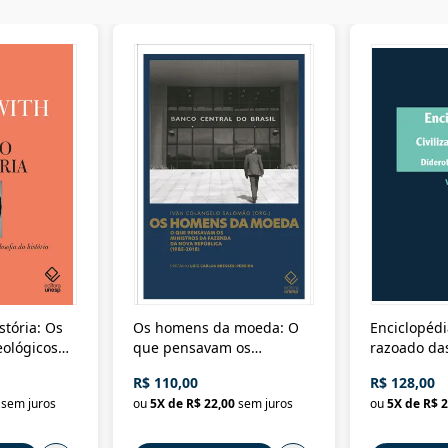
stória: Os
Os homens da moeda: O
Enciclopédi
eológicos
que pensavam os
razoado das
história
ministros da Fazenda da
artes e dos o
R$ 110,00
R$ 128,00
Nova República (1985-
Civilização 
sem juros
ou
5
X de
R$ 22,00
sem juros
ou
5
X de
R$ 2
2018)