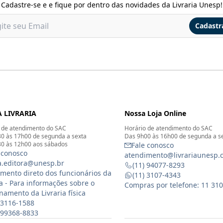
Cadastre-se e e fique por dentro das novidades da Livraria Unesp!
Cadastr
 LIVRARIA
Nossa Loja Online
 de atendimento do SAC
Horário de atendimento do SAC
0 às 17h00 de segunda a sexta
Das 9h00 às 16h00 de segunda a s
0 às 12h00 aos sábados
Fale conosco
 conosco
atendimento@livrariaunesp.
ia.editora@unesp.br
(11) 94077-8293
mento direto dos funcionários da
(11) 3107-4343
ia - Para informações sobre o
Compras por telefone: 11 31
namento da Livraria física
 3116-1588
) 99368-8833