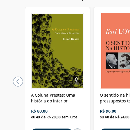
A Coluna Prestes: Uma
O sentido na hi
história do interior
pressupostos t
da filosofia da 
R$ 80,00
R$ 96,00
ou
4
X de
R$ 20,00
sem juros
ou
4
X de
R$ 24,00