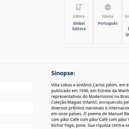
Editora
Idioma
En
Global
Português
Editora
(
Sinopse:
Villa-Lobos e Antônio Carlos Jobim, em
publicado em 1936, em Estrela da Man
representativos do Modernismo no Brasi
Coleção Magias Infantil, enriquecido pe
diversos prêmios nacionais e internacio
em onze países. O poema de Manuel Ban
com pão/ Café com pão/ Café com pão/ V
bicho/ Foge, povo. Sua riqueza centra-s