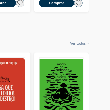
rar
Comprar
C
Ver todos
>