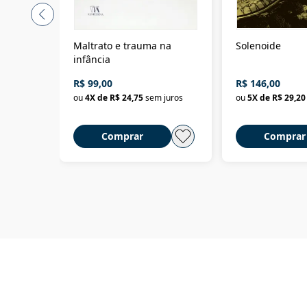
Maltrato e trauma na
Solenoide
infância
R$ 99,00
R$ 146,00
ou
4
X de
R$ 24,75
sem juros
ou
5
X de
R$ 29,20
Comprar
Comprar