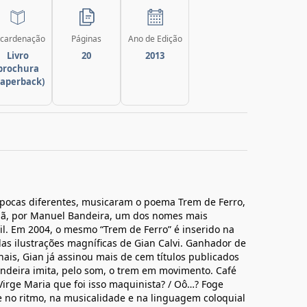
cardenação
Páginas
Ano de Edição
Livro
20
2013
brochura
paperback)
 épocas diferentes, musicaram o poema Trem de Ferro,
hã, por Manuel Bandeira, um dos nomes mais
l. Em 2004, o mesmo “Trem de Ferro” é inserido na
las ilustrações magníficas de Gian Calvi. Ganhador de
nais, Gian já assinou mais de cem títulos publicados
deira imita, pelo som, o trem em movimento. Café
irge Maria que foi isso maquinista? / Oô…? Foge
e no ritmo, na musicalidade e na linguagem coloquial