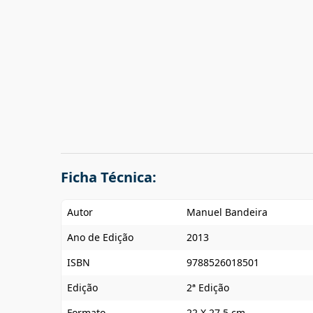
Ficha Técnica:
Autor
Manuel Bandeira
Ano de Edição
2013
ISBN
9788526018501
Edição
2ª Edição
Formato
22 X 27,5 cm