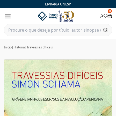
LIVRARIA UNESP
0
Início
|
História
|
Travessias difíceis