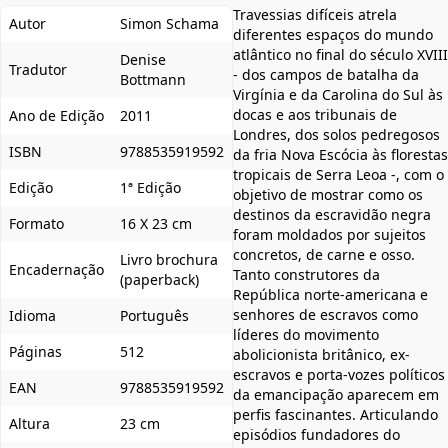
Travessias difíceis atrela
Autor
Simon Schama
diferentes espaços do mundo
atlântico no final do século XVIII
Denise
Tradutor
- dos campos de batalha da
Bottmann
Virgínia e da Carolina do Sul às
docas e aos tribunais de
Ano de Edição
2011
Londres, dos solos pedregosos
ISBN
9788535919592
da fria Nova Escócia às florestas
tropicais de Serra Leoa -, com o
Edição
1ª Edição
objetivo de mostrar como os
destinos da escravidão negra
Formato
16 X 23 cm
foram moldados por sujeitos
concretos, de carne e osso.
Livro brochura
Encadernação
Tanto construtores da
(paperback)
República norte-americana e
senhores de escravos como
Idioma
Português
líderes do movimento
Páginas
512
abolicionista britânico, ex-
escravos e porta-vozes políticos
EAN
9788535919592
da emancipação aparecem em
perfis fascinantes. Articulando
Altura
23 cm
episódios fundadores do