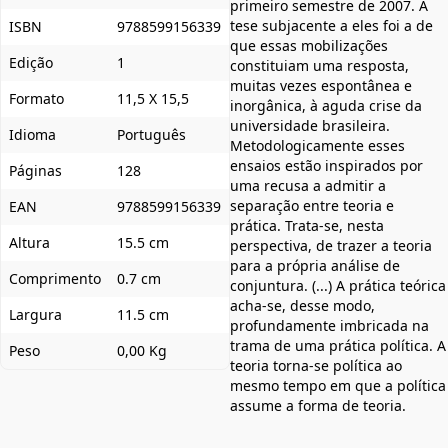
primeiro semestre de 2007. A
tese subjacente a eles foi a de
ISBN
9788599156339
que essas mobilizações
Edição
1
constituiam uma resposta,
muitas vezes espontânea e
Formato
11,5 X 15,5
inorgânica, à aguda crise da
universidade brasileira.
Idioma
Português
Metodologicamente esses
ensaios estão inspirados por
Páginas
128
uma recusa a admitir a
separação entre teoria e
EAN
9788599156339
prática. Trata-se, nesta
Altura
15.5 cm
perspectiva, de trazer a teoria
para a própria análise de
Comprimento
0.7 cm
conjuntura. (...) A prática teórica
acha-se, desse modo,
Largura
11.5 cm
profundamente imbricada na
trama de uma prática política. A
Peso
0,00 Kg
teoria torna-se política ao
mesmo tempo em que a política
assume a forma de teoria.