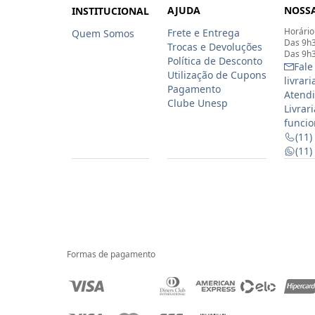
AJUDA
NOSSA
INSTITUCIONAL
Horário
Frete e Entrega
Quem Somos
Das 9h3
Trocas e Devoluções
Das 9h3
Política de Desconto
Fale
Utilização de Cupons
livrar
Pagamento
Atendi
Clube Unesp
Livrar
funcio
(11)
(11
Formas de pagamento