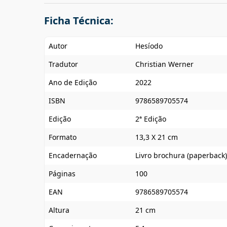
Ficha Técnica:
Autor
Hesíodo
Tradutor
Christian Werner
Ano de Edição
2022
ISBN
9786589705574
Edição
2ª Edição
Formato
13,3 X 21 cm
Encadernação
Livro brochura (paperback)
Páginas
100
EAN
9786589705574
Altura
21 cm