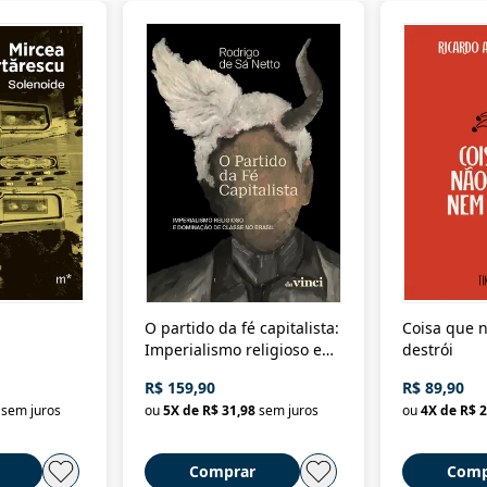
O partido da fé capitalista:
Coisa que n
Imperialismo religioso e
destrói
dominação de classe no
R$ 159,90
R$ 89,90
Brasil
sem juros
ou
5
X de
R$ 31,98
sem juros
ou
4
X de
R$ 2
Comprar
Comp