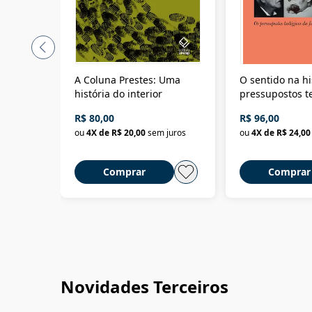
A Coluna Prestes: Uma
O sentido na hi
história do interior
pressupostos t
da filosofia da 
R$ 80,00
R$ 96,00
ou
4
X de
R$ 20,00
sem juros
ou
4
X de
R$ 24,00
Comprar
Comprar
Novidades Terceiros