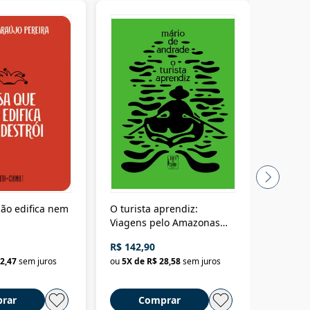
ão edifica nem
O turista aprendiz:
Coloniz
Viagens pelo Amazonas
totalita
até o Peru, pelo Madeira
crimino
R$ 142,90
R$ 69,9
até a Bolívia e por Marajó
2,47
sem juros
ou
5
X de
R$ 28,58
sem juros
ou
3
X d
até dizer chega
rar
Comprar
C