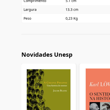
Comprimento
5.1 cm
Largura
13.3 cm
Peso
0,23 Kg
Novidades Unesp