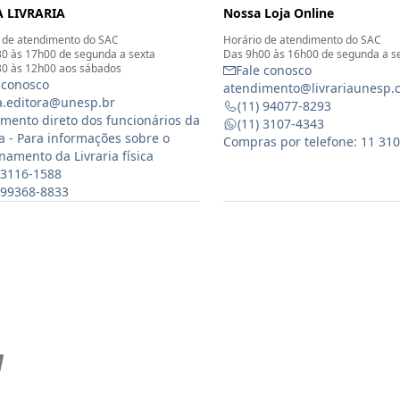
 LIVRARIA
Nossa Loja Online
 de atendimento do SAC
Horário de atendimento do SAC
0 às 17h00 de segunda a sexta
Das 9h00 às 16h00 de segunda a s
0 às 12h00 aos sábados
Fale conosco
 conosco
atendimento@livrariaunesp.
ia.editora@unesp.br
(11) 94077-8293
mento direto dos funcionários da
(11) 3107-4343
ia - Para informações sobre o
Compras por telefone: 11 31
namento da Livraria física
 3116-1588
) 99368-8833