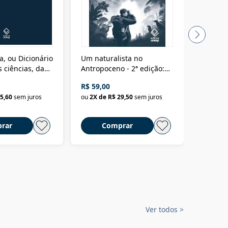
a, ou Dicionário
Um naturalista no
A vora
 ciências, das
Antropoceno - 2ª edição:
fícios - Vol. 7:
Um biólogo em busca do
R$ 59,00
R$ 58,0
material
selvagem
5,60
sem juros
ou
2
X de
R$ 29,50
sem juros
ou
2
X d
rar
Comprar
C
Ver todos
>