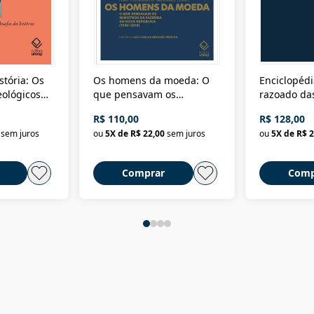
stória: Os
Os homens da moeda: O
Enciclopédi
eológicos
que pensavam os
razoado das
história
ministros da Fazenda da
artes e dos o
R$ 110,00
R$ 128,00
Nova República (1985-
Civilização 
sem juros
ou
5
X de
R$ 22,00
sem juros
ou
5
X de
R$ 2
2018)
Comprar
Comp