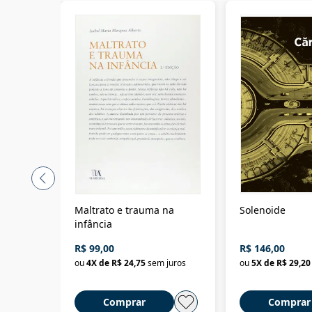
Maltrato e trauma na
Solenoide
infância
R$ 99,00
R$ 146,00
ou
4
X de
R$ 24,75
sem juros
ou
5
X de
R$ 29,20
Comprar
Comprar