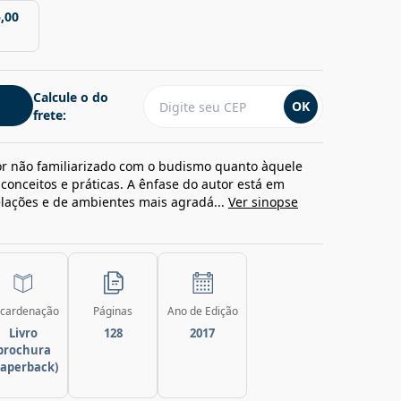
,00
Calcule o do
OK
frete:
itor não familiarizado com o budismo quanto àquele
conceitos e práticas. A ênfase do autor está em
elações e de ambientes mais agradá...
Ver sinopse
cardenação
Páginas
Ano de Edição
Livro
128
2017
brochura
paperback)