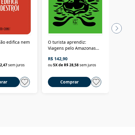
ão edifica nem
O turista aprendiz:
Coloniz
Viagens pelo Amazonas
totalita
até o Peru, pelo Madeira
crimino
R$ 142,90
R$ 69,9
até a Bolívia e por Marajó
2,47
sem juros
ou
5
X de
R$ 28,58
sem juros
ou
3
X d
até dizer chega
rar
Comprar
C