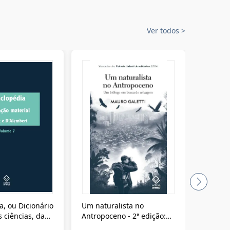
Ver todos
>
a, ou Dicionário
Um naturalista no
A vora
 ciências, das
Antropoceno - 2ª edição:
fícios - Vol. 7:
Um biólogo em busca do