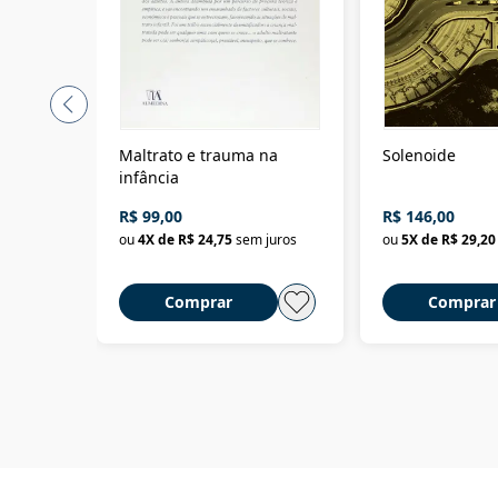
Maltrato e trauma na
Solenoide
infância
R$ 99,00
R$ 146,00
ou
4
X de
R$ 24,75
sem juros
ou
5
X de
R$ 29,20
Comprar
Comprar