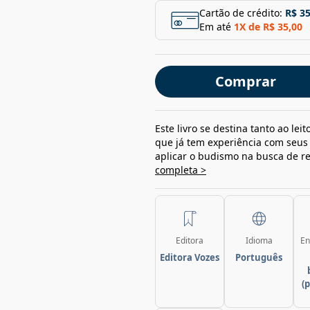
Cartão de crédito:
R$ 35
Em até
1
X de
R$ 35,00
Comprar
Este livro se destina tanto ao le
que já tem experiência com seus 
aplicar o budismo na busca de r
completa >
Editora
Idioma
En
Editora Vozes
Português
(