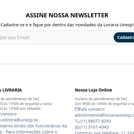
ASSINE NOSSA NEWSLETTER
Cadastre-se e e fique por dentro das novidades da Livraria Unesp!
Cadastr
 LIVRARIA
Nossa Loja Online
 de atendimento do SAC
Horário de atendimento do SAC
0 às 17h00 de segunda a sexta
Das 9h00 às 16h00 de segunda a s
0 às 12h00 aos sábados
Fale conosco
 conosco
atendimento@livrariaunesp.
ia.editora@unesp.br
(11) 94077-8293
mento direto dos funcionários da
(11) 3107-4343
ia - Para informações sobre o
Compras por telefone: 11 31