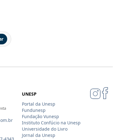
ar
UNESP
Portal da Unesp
exta
Fundunesp
Fundação Vunesp
com.br
Instituto Confúcio na Unesp
Universidade do Livro
Jornal da Unesp
07-4343