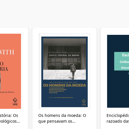
stória: Os
Os homens da moeda: O
Enciclopédi
eológicos
que pensavam os
razoado das
história
ministros da Fazenda da
artes e dos o