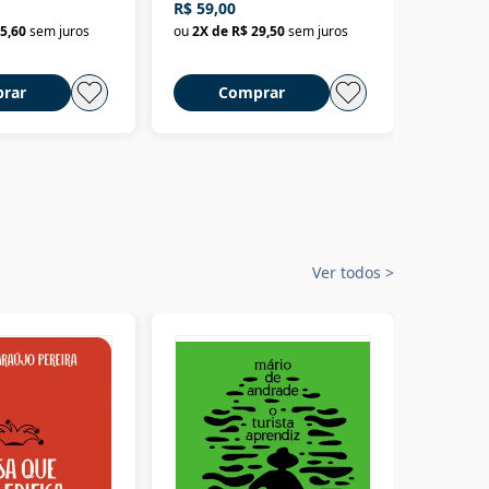
R$ 59,00
R$ 58,0
material
selvagem
5,60
sem juros
ou
2
X de
R$ 29,50
sem juros
ou
2
X d
rar
Comprar
C
Ver todos
>