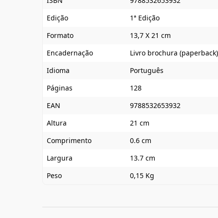
ISBN
9788532653932
Edição
1ª Edição
Formato
13,7 X 21 cm
Encadernação
Livro brochura (paperback)
Idioma
Português
Páginas
128
EAN
9788532653932
Altura
21 cm
Comprimento
0.6 cm
Largura
13.7 cm
Peso
0,15 Kg