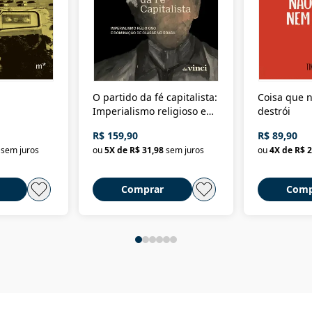
O partido da fé capitalista:
Coisa que n
Imperialismo religioso e
destrói
dominação de classe no
R$ 159,90
R$ 89,90
Brasil
sem juros
ou
5
X de
R$ 31,98
sem juros
ou
4
X de
R$ 2
Comprar
Comp