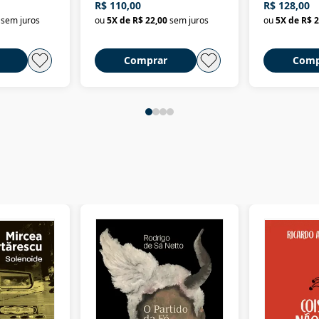
R$ 110,00
R$ 128,00
Nova República (1985-
Civilização 
sem juros
ou
5
X de
R$ 22,00
sem juros
ou
5
X de
R$ 2
2018)
Comprar
Comp