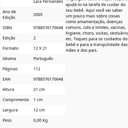
Lara Fernandes
ajudá-lo na tarefa de cuidar do
seu bebê. Aqui você vai saber
Ano de
2005
um pouco mais sobre coisas
Edição
como amamentação, doenças
comuns, colo e limites, vacinas,
ISBN
9788576170648
higiene, choro, visitas, vestuário
Edição
2
etc. Toques para os cuidados do
bebê e para a tranqüilidade das
Formato
12 X 21
mães e dos pais.
Idioma
Português
Páginas
112
EAN
9788576170648
Altura
21 cm
Comprimento
1 cm
Largura
12 cm
Peso
0,00 Kg