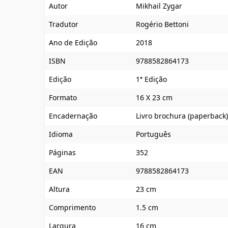
Autor
Mikhail Zygar
Tradutor
Rogério Bettoni
Ano de Edição
2018
ISBN
9788582864173
Edição
1ª Edição
Formato
16 X 23 cm
Encadernação
Livro brochura (paperback)
Idioma
Português
Páginas
352
EAN
9788582864173
Altura
23 cm
Comprimento
1.5 cm
Largura
16 cm