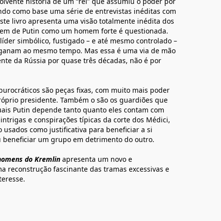
olvente história de um “rei” que assumiu o poder por
ndo como base uma série de entrevistas inéditas com
ste livro apresenta uma visão totalmente inédita dos
agem de Putin como um homem forte é questionada.
líder simbólico, fustigado – e até mesmo controlado –
nganam ao mesmo tempo. Mas essa é uma via de mão
ente da Rússia por quase três décadas, não é por
burocráticos são peças fixas, com muito mais poder
róprio presidente. Também o são os guardiões que
uais Putin depende tanto quanto eles contam com
e intrigas e conspirações típicas da corte dos Médici,
usados como justificativa para beneficiar a si
u beneficiar um grupo em detrimento do outro.
homens do Kremlin
apresenta um novo e
ma reconstrução fascinante das tramas excessivas e
teresse.