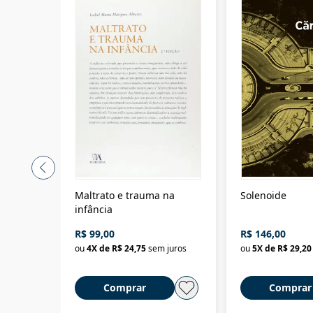
Maltrato e trauma na
Solenoide
infância
R$ 99,00
R$ 146,00
ou
4
X de
R$ 24,75
sem juros
ou
5
X de
R$ 29,20
Comprar
Comprar