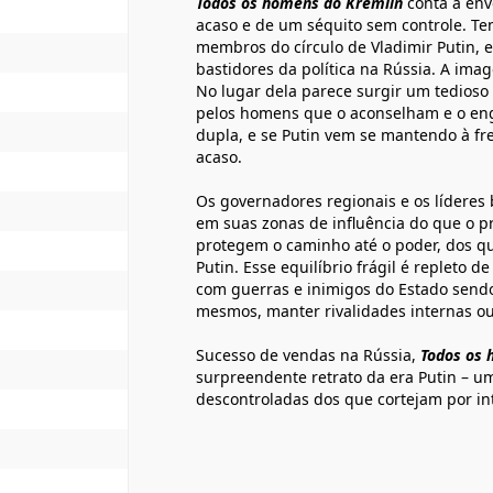
Todos os homens do Kremlin
conta a env
acaso e de um séquito sem controle. Te
membros do círculo de Vladimir Putin, e
bastidores da política na Rússia. A im
No lugar dela parece surgir um tedioso 
pelos homens que o aconselham e o e
dupla, e se Putin vem se mantendo à fr
acaso.
Os governadores regionais e os líderes 
em suas zonas de influência do que o p
protegem o caminho até o poder, dos q
Putin. Esse equilíbrio frágil é repleto d
com guerras e inimigos do Estado sendo 
mesmos, manter rivalidades internas o
Sucesso de vendas na Rússia,
Todos os 
surpreendente retrato da era Putin – u
descontroladas dos que cortejam por in