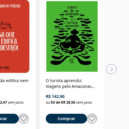
ão edifica nem
O turista aprendiz:
Coloniz
Viagens pelo Amazonas
totalita
até o Peru, pelo Madeira
crimino
R$ 142,90
R$ 69,9
até a Bolívia e por Marajó
2,47
sem juros
ou
5
X de
R$ 28,58
sem juros
ou
3
X d
até dizer chega
rar
Comprar
C