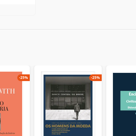
-
25
%
-
25
%