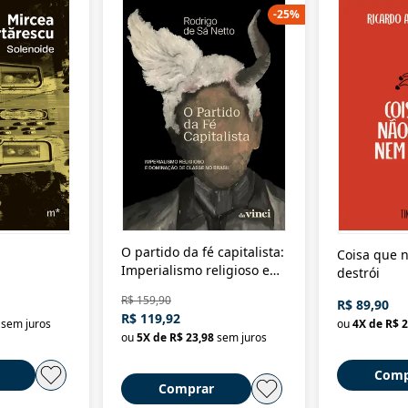
-
25
%
O partido da fé capitalista:
Coisa que n
Imperialismo religioso e
destrói
dominação de classe no
R$ 159,90
R$ 89,90
Brasil
R$ 119,92
sem juros
ou
4
X de
R$ 2
ou
5
X de
R$ 23,98
sem juros
Comp
Comprar