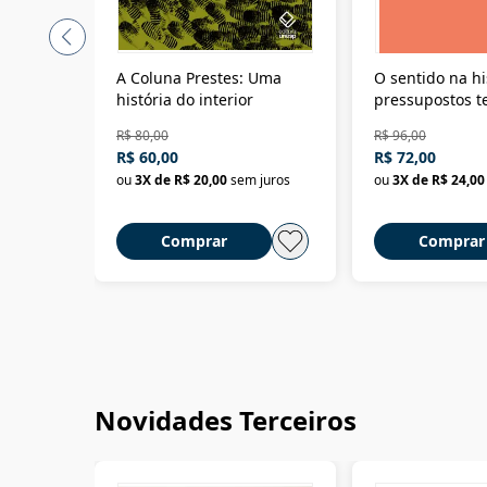
A Coluna Prestes: Uma
O sentido na hi
história do interior
pressupostos t
da filosofia da 
R$ 80,00
R$ 96,00
R$ 60,00
R$ 72,00
ou
3
X de
R$ 20,00
sem juros
ou
3
X de
R$ 24,00
Comprar
Comprar
Novidades Terceiros