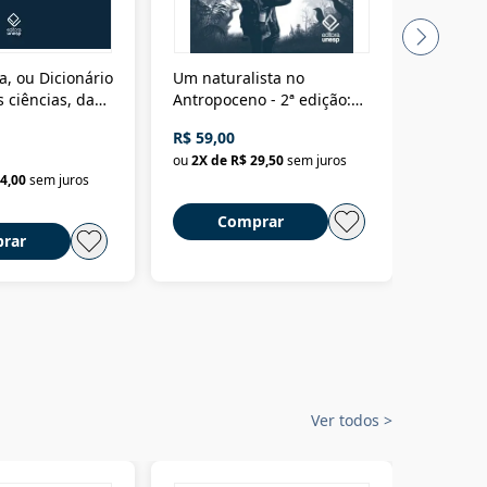
a, ou Dicionário
Um naturalista no
A vora
 ciências, das
Antropoceno - 2ª edição:
fícios - Vol. 7:
Um biólogo em busca do
R$ 59,00
R$ 58,0
material
selvagem
ou
2
X de
R$ 29,50
sem juros
ou
2
X d
4,00
sem juros
Comprar
C
rar
Ver todos
>