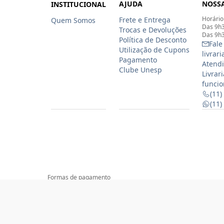
AJUDA
NOSSA
INSTITUCIONAL
Horário
Frete e Entrega
Quem Somos
Das 9h3
Trocas e Devoluções
Das 9h3
Política de Desconto
Fale
Utilização de Cupons
livrar
Pagamento
Atendi
Clube Unesp
Livrar
funcio
(11)
(11
Formas de pagamento