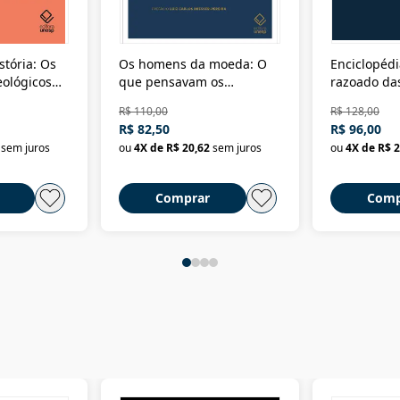
stória: Os
Os homens da moeda: O
Enciclopédi
eológicos
que pensavam os
razoado das
história
ministros da Fazenda da
artes e dos o
R$ 110,00
R$ 128,00
Nova República (1985-
Civilização 
R$ 82,50
R$ 96,00
2018)
sem juros
ou
4
X de
R$ 20,62
sem juros
ou
4
X de
R$ 2
Comprar
Comp