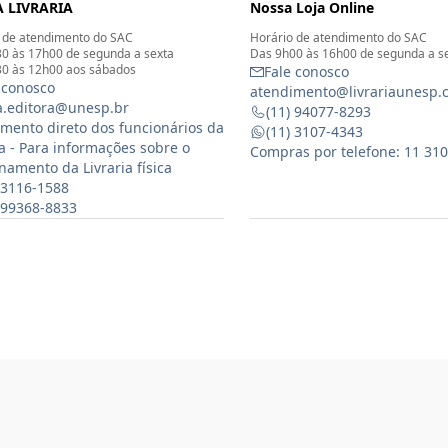
 LIVRARIA
Nossa Loja Online
 de atendimento do SAC
Horário de atendimento do SAC
0 às 17h00 de segunda a sexta
Das 9h00 às 16h00 de segunda a s
0 às 12h00 aos sábados
Fale conosco
 conosco
atendimento@livrariaunesp.
ia.editora@unesp.br
(11) 94077-8293
mento direto dos funcionários da
(11) 3107-4343
ia - Para informações sobre o
Compras por telefone: 11 31
namento da Livraria física
 3116-1588
) 99368-8833