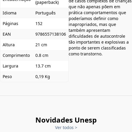
de casos complexos de crianças
(paperback)
que não apenas põem em
prática comportamentos que
Idioma
Português
poderíamos definir como
Páginas
152
inapropriados, mas que
também apresentam
EAN
9786557138106
dificuldades de autocontrole
tão importantes e explosivas a
Altura
21 cm
ponto de serem classificadas
como transtorno.
Comprimento
0.8 cm
Largura
13.7 cm
Peso
0,19 Kg
Novidades Unesp
Ver todos
>