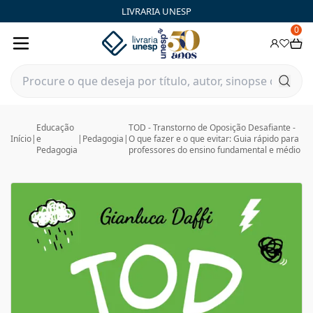
LIVRARIA UNESP
0
Educação
TOD - Transtorno de Oposição Desafiante -
Início
|
e
|
Pedagogia
|
O que fazer e o que evitar: Guia rápido para
Pedagogia
professores do ensino fundamental e médio