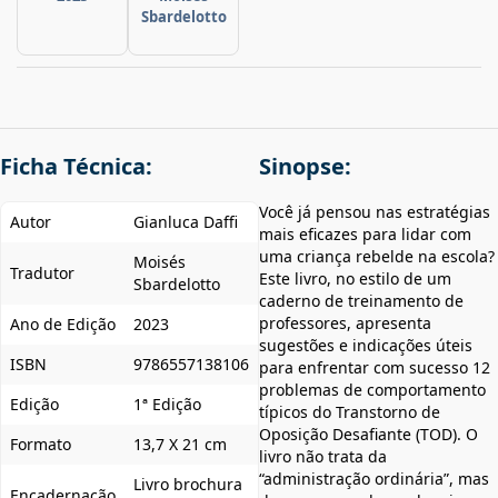
Sbardelotto
Ficha Técnica:
Sinopse:
Você já pensou nas estratégias
Autor
Gianluca Daffi
mais eficazes para lidar com
uma criança rebelde na escola?
Moisés
Tradutor
Este livro, no estilo de um
Sbardelotto
caderno de treinamento de
professores, apresenta
Ano de Edição
2023
sugestões e indicações úteis
ISBN
9786557138106
para enfrentar com sucesso 12
problemas de comportamento
Edição
1ª Edição
típicos do Transtorno de
Oposição Desafiante (TOD). O
Formato
13,7 X 21 cm
livro não trata da
“administração ordinária”, mas
Livro brochura
Encadernação