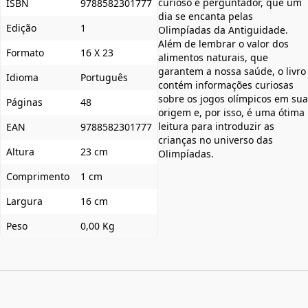
curioso e perguntador, que um
ISBN
9788582301777
dia se encanta pelas
Edição
1
Olimpíadas da Antiguidade.
Além de lembrar o valor dos
Formato
16 X 23
alimentos naturais, que
garantem a nossa saúde, o livro
Idioma
Português
contém informações curiosas
sobre os jogos olímpicos em sua
Páginas
48
origem e, por isso, é uma ótima
leitura para introduzir as
EAN
9788582301777
crianças no universo das
Altura
23 cm
Olimpíadas.
Comprimento
1 cm
Largura
16 cm
Peso
0,00 Kg