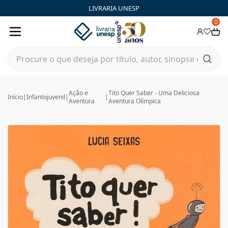
LIVRARIA UNESP
0
Ação e
Tito Quer Saber - Uma Deliciosa
Início
|
Infantojuvenil
|
|
Aventura
Aventura Olímpica