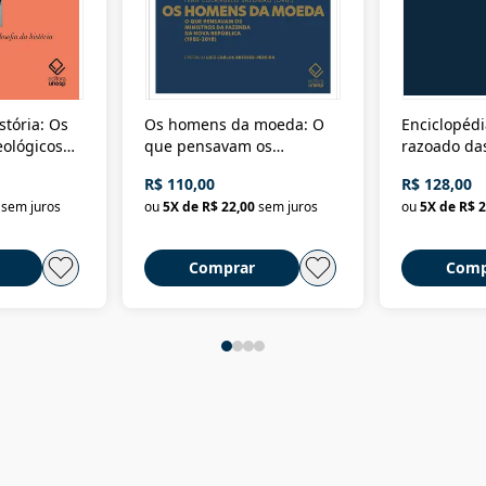
stória: Os
Os homens da moeda: O
Enciclopédi
eológicos
que pensavam os
razoado das
história
ministros da Fazenda da
artes e dos o
R$ 110,00
R$ 128,00
Nova República (1985-
Civilização 
sem juros
ou
5
X de
R$ 22,00
sem juros
ou
5
X de
R$ 2
2018)
Comprar
Comp