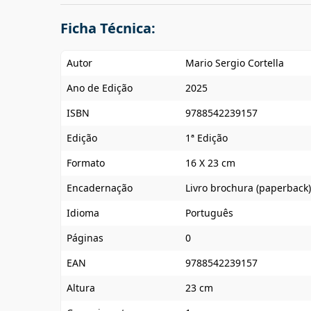
Ficha Técnica:
Autor
Mario Sergio Cortella
Ano de Edição
2025
ISBN
9788542239157
Edição
1ª Edição
Formato
16 X 23 cm
Encadernação
Livro brochura (paperback)
Idioma
Português
Páginas
0
EAN
9788542239157
Altura
23 cm