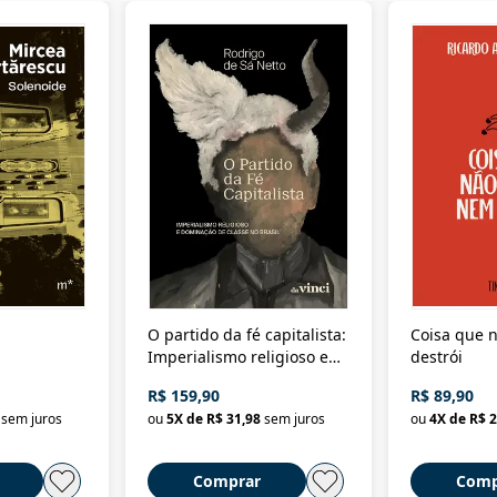
O partido da fé capitalista:
Coisa que n
Imperialismo religioso e
destrói
dominação de classe no
R$ 159,90
R$ 89,90
Brasil
sem juros
ou
5
X de
R$ 31,98
sem juros
ou
4
X de
R$ 2
Comprar
Comp