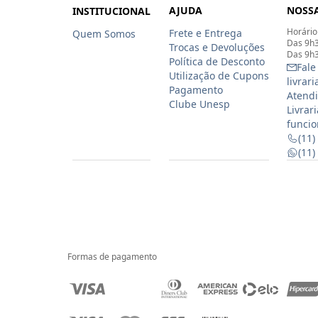
AJUDA
NOSSA
INSTITUCIONAL
Horário
Frete e Entrega
Quem Somos
Das 9h3
Trocas e Devoluções
Das 9h3
Política de Desconto
Fale
Utilização de Cupons
livrar
Pagamento
Atendi
Clube Unesp
Livrar
funcio
(11)
(11
Formas de pagamento