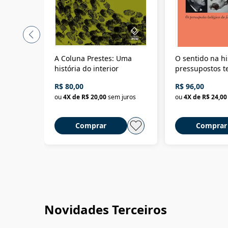
A Coluna Prestes: Uma
O sentido na hi
história do interior
pressupostos t
da filosofia da 
R$ 80,00
R$ 96,00
ou
4
X de
R$ 20,00
sem juros
ou
4
X de
R$ 24,00
Comprar
Comprar
Novidades Terceiros