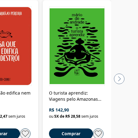
ão edifica nem
O turista aprendiz:
Coloniz
Viagens pelo Amazonas
totalita
até o Peru, pelo Madeira
crimino
R$ 142,90
R$ 69,9
até a Bolívia e por Marajó
2,47
sem juros
ou
5
X de
R$ 28,58
sem juros
ou
3
X d
até dizer chega
rar
Comprar
C