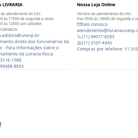
 LIVRARIA
Nossa Loja Online
 de atendimento do SAC
Horário de atendimento do SAC
0 às 17h00 de segunda a sexta
Das 9h00 às 16h00 de segunda a s
0 às 12h00 aos sábados
Fale conosco
 conosco
atendimento@livrariaunesp.
ia.editora@unesp.br
(11) 94077-8293
mento direto dos funcionários da
(11) 3107-4343
ia - Para informações sobre o
Compras por telefone: 11 31
namento da Livraria física
 3116-1588
) 99368-8833