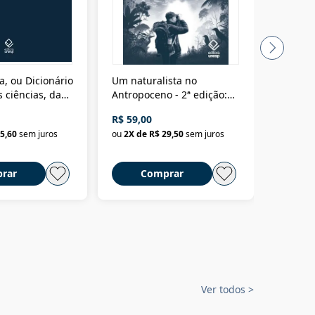
a, ou Dicionário
Um naturalista no
A vora
 ciências, das
Antropoceno - 2ª edição:
fícios - Vol. 7:
Um biólogo em busca do
R$ 59,00
R$ 58,0
material
selvagem
5,60
sem juros
ou
2
X de
R$ 29,50
sem juros
ou
2
X d
rar
Comprar
C
Ver todos
>