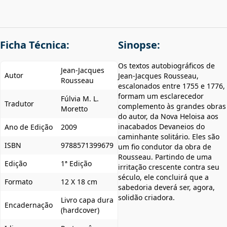
Ficha Técnica:
Sinopse:
Os textos autobiográficos de
Jean-Jacques
Autor
Jean-Jacques Rousseau,
Rousseau
escalonados entre 1755 e 1776,
formam um esclarecedor
Fúlvia M. L.
Tradutor
complemento às grandes obras
Moretto
do autor, da Nova Heloisa aos
inacabados Devaneios do
Ano de Edição
2009
caminhante solitário. Eles são
ISBN
9788571399679
um fio condutor da obra de
Rousseau. Partindo de uma
Edição
1ª Edição
irritação crescente contra seu
século, ele concluirá que a
Formato
12 X 18 cm
sabedoria deverá ser, agora,
solidão criadora.
Livro capa dura
Encadernação
(hardcover)