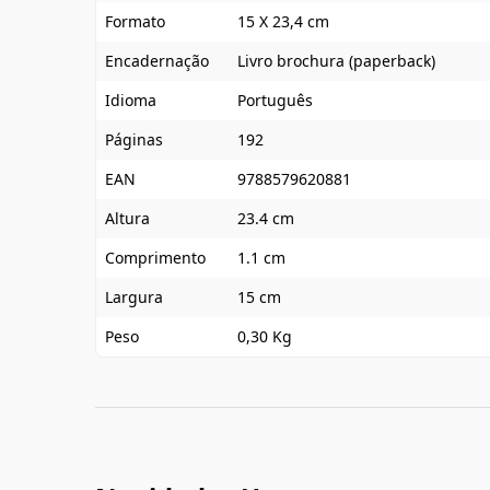
Formato
15 X 23,4 cm
Encadernação
Livro brochura (paperback)
Idioma
Português
Páginas
192
EAN
9788579620881
Altura
23.4 cm
Comprimento
1.1 cm
Largura
15 cm
Peso
0,30 Kg