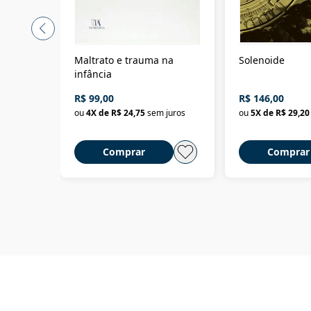
Maltrato e trauma na
Solenoide
infância
R$ 99,00
R$ 146,00
ou
4
X de
R$ 24,75
sem juros
ou
5
X de
R$ 29,20
Comprar
Comprar