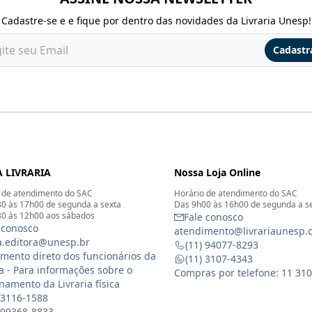
Cadastre-se e e fique por dentro das novidades da Livraria Unesp!
Cadastr
 LIVRARIA
Nossa Loja Online
 de atendimento do SAC
Horário de atendimento do SAC
0 às 17h00 de segunda a sexta
Das 9h00 às 16h00 de segunda a s
0 às 12h00 aos sábados
Fale conosco
 conosco
atendimento@livrariaunesp.
ia.editora@unesp.br
(11) 94077-8293
mento direto dos funcionários da
(11) 3107-4343
ia - Para informações sobre o
Compras por telefone: 11 31
namento da Livraria física
 3116-1588
) 99368-8833