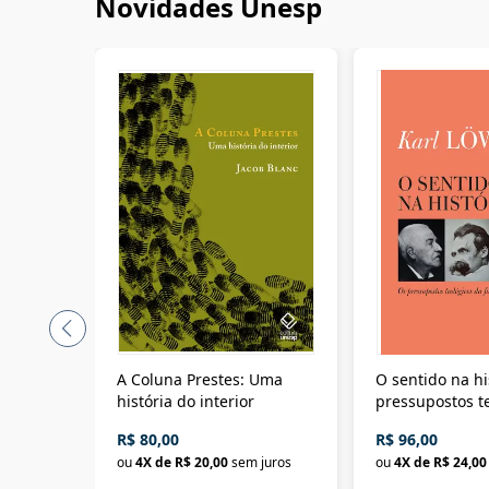
Novidades Unesp
A Coluna Prestes: Uma
O sentido na hi
história do interior
pressupostos t
da filosofia da 
R$ 80,00
R$ 96,00
ou
4
X de
R$ 20,00
sem juros
ou
4
X de
R$ 24,00