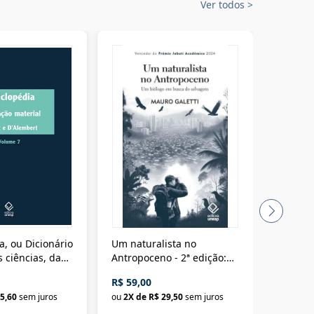
Ver todos
>
a, ou Dicionário
Um naturalista no
A vora
 ciências, das
Antropoceno - 2ª edição:
fícios - Vol. 7:
Um biólogo em busca do
R$ 59,00
R$ 58,0
material
selvagem
5,60
sem juros
ou
2
X de
R$ 29,50
sem juros
ou
2
X d