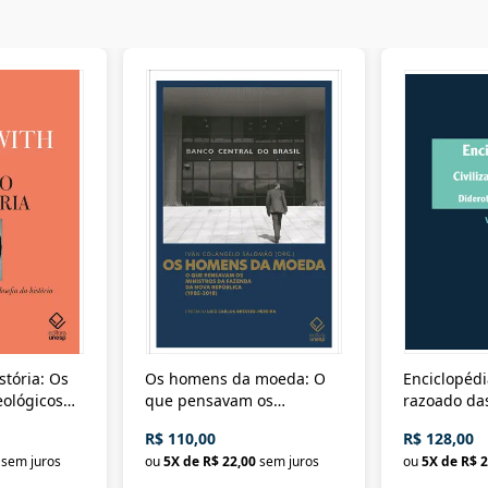
stória: Os
Os homens da moeda: O
Enciclopédi
eológicos
que pensavam os
razoado das
história
ministros da Fazenda da
artes e dos o
R$ 110,00
R$ 128,00
Nova República (1985-
Civilização 
sem juros
ou
5
X de
R$ 22,00
sem juros
ou
5
X de
R$ 2
2018)