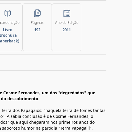
cardenação
Páginas
Ano de Edição
Livro
192
2011
brochura
paperback)
e Cosme Fernandes, um dos "degredados" que
s do descobrimento.
erra dos Papagaios: "naquela terra de fomes tantas
o". A sábia conclusão é de Cosme Fernandes, o
dos" que aqui chegaram nos primeiros anos do
m saboroso humor na paródia "Terra Papagalli",