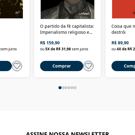
O partido da fé capitalista:
Coisa que n
Imperialismo religioso e
destrói
dominação de classe no
R$ 159,90
R$ 89,90
Brasil
sem juros
ou
5
X de
R$ 31,98
sem juros
ou
4
X de
R$ 2
Comprar
Comp
ASSINE NOSSA NEWSLETTER