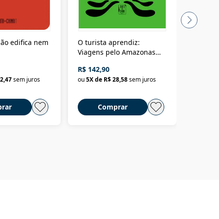
ão edifica nem
O turista aprendiz:
Coloniz
Viagens pelo Amazonas
totalita
até o Peru, pelo Madeira
crimino
R$ 142,90
R$ 69,9
até a Bolívia e por Marajó
2,47
sem juros
ou
5
X de
R$ 28,58
sem juros
ou
3
X d
até dizer chega
rar
Comprar
C