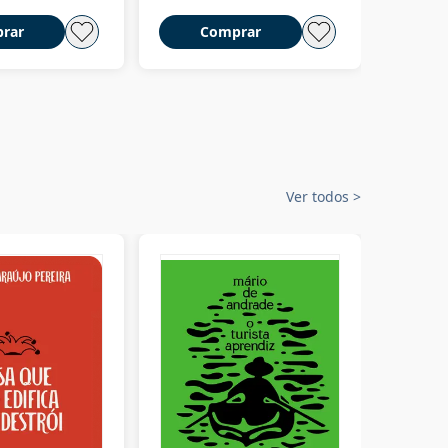
rar
Comprar
C
Ver todos
>