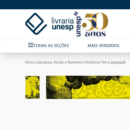
TODAS AS SEÇÕES
MAIS VENDIDOS
Início
|
Literatura, Ficção e Romance
|
Histórica
|
Terra papagalli