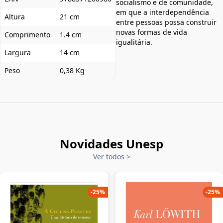
socialismo e de comunidade,
em que a interdependência
Altura
21 cm
entre pessoas possa construir
novas formas de vida
Comprimento
1.4 cm
igualitária.⁠
Largura
14 cm
Peso
0,38 Kg
Novidades Unesp
Ver todos
>
-
25
%
-
25
%