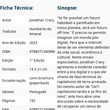
Ficha Técnica:
Sinopse:
“Se for possível um futuro
Autor
Jonathan Crary
habitável e partilhado em
nosso planeta, será um futuro
Humberto do
Tradutor
off-line.” É preciso se permitir
Amaral
imaginar um mundo pós-
digital. Para que a internet
Ano de Edição
2023
deixe de ser elemento definidor
ISBN
9788571260986
da vida social, econômica e
cultural. Neste ensaio
Edição
1ª Edição
especulativo, Jonathan Crary
apresenta a evidente conexão
Formato
14 X 21 cm
entre a era digital e o que ele
chama de fase terminal do
Livro brochura
Encadernação
capitalismo de terra arrasada.⁠ ⁠
(paperback)
Do mesmo autor de “24/7:
capitalismo tardio e os fins do
Idioma
Português
sono”, este livro abre uma
Páginas
192
discussão sobre a necessidade
de recuperar um senso de
EAN
9788571260986