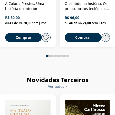
A Coluna Prestes: Uma
O sentido na história: Os
história do interior
pressupostos teológicos
da filosofia da história
R$ 80,00
R$ 96,00
ou
4
X de
R$ 20,00
sem juros
ou
4
X de
R$ 24,00
sem juros
Comprar
Comprar
Novidades Terceiros
Ver todos
>