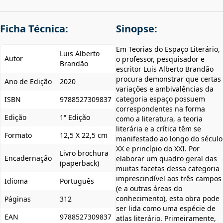
Ficha Técnica:
Sinopse:
Em Teorias do Espaço Literário,
Luis Alberto
Autor
o professor, pesquisador e
Brandão
escritor Luis Alberto Brandão
procura demonstrar que certas
Ano de Edição
2020
variações e ambivalências da
categoria espaço possuem
ISBN
9788527309837
correspondentes na forma
Edição
1ª Edição
como a literatura, a teoria
literária e a crítica têm se
Formato
12,5 X 22,5 cm
manifestado ao longo do século
XX e princípio do XXI. Por
Livro brochura
Encadernação
elaborar um quadro geral das
(paperback)
muitas facetas dessa categoria
imprescindível aos três campos
Idioma
Português
(e a outras áreas do
conhecimento), esta obra pode
Páginas
312
ser lida como uma espécie de
EAN
9788527309837
atlas literário. Primeiramente,